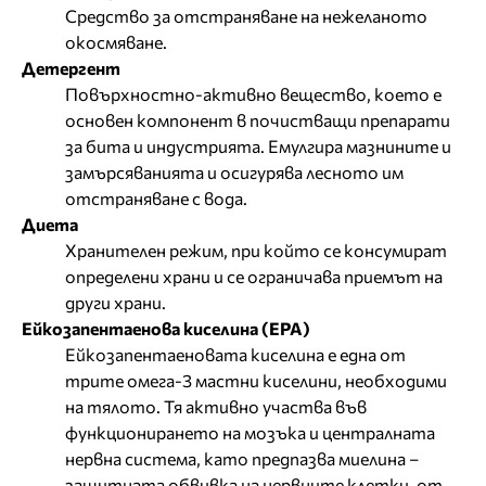
Средство за отстраняване на нежеланото
окосмяване.
Детергент
Повърхностно-активно вещество, което е
основен компонент в почистващи препарати
за бита и индустрията. Емулгира мазнините и
замърсяванията и осигурява лесното им
отстраняване с вода.
Диета
Хранителен режим, при който се консумират
определени храни и се ограничава приемът на
други храни.
Ейкозапентаенова киселина (EPA)
Ейкозапентаеновата киселина е една от
трите омега-3 мастни киселини, необходими
на тялото. Тя активно участва във
функционирането на мозъка и централната
нервна система, като предпазва миелина –
защитната обвивка на нервните клетки, от