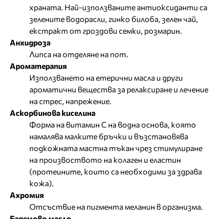
храната. Най-използваните антиоксиданти са
зелените водорасли, гинко билоба, зелен чай,
екстракт от гроздови семки, розмарин.
Анхидроза
Липса на отделяне на пот.
Ароматерапия
Използването на етерични масла и други
ароматични вещества за релаксиране и лечение
на стрес, напрежение.
Аскорбинова киселина
Форма на витамин С на водна основа, която
намалява малките бръчки и възстановява
подкожната мастна тъкан чрез стимулиране
на произвоството на колаген и еластин
(протеините, които са необходими за здрава
кожа).
Ахромия
Отсъствие на пигмента меланин в организма.
Бадемово масло