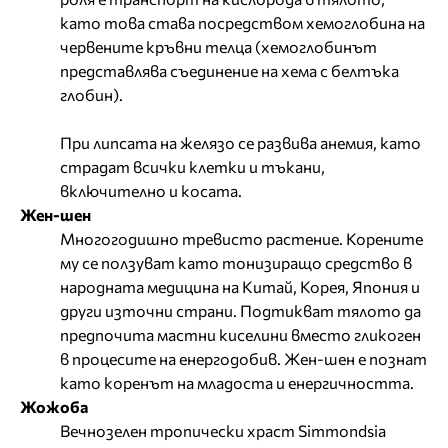
като това става посредством хемоглобина на
червените кръвни телца (хемоглобинът
представлява съединение на хема с белтъка
глобин).
При липсата на желязо се развива анемия, като
страдат всички клетки и тъкани,
включително и косата.
Жен-шен
Многогодишно тревисто растение. Корените
му се ползуват като тонизиращо средство в
народната медицина на Китай, Корея, Япония и
други източни страни. Подтикват тялото да
предпочита мастни киселини вместо гликоген
в процесите на енергодобив. Жен-шен е познат
като коренът на младоста и енергичността.
Жожоба
Вечнозелен тропически храст Simmondsia