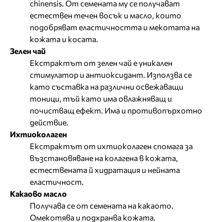
chinensis. От семената му се получават
естествен течен восък и масло, които
подобряват еластичността и мекотата на
кожата и косата.
Зелен чай
Екстрактът от зелен чай е уникален
стимулатор и антиоксидант. Използва се
като съставка на различни освежаващи
тоници, тъй като има овлажняващ и
почистващ ефект. Има и противопърхотно
действие.
Ихтиоколаген
Екстрактът от ихтиоколаген спомага за
възстановяване на колагена в кожата,
естествената й хидратация и нейната
еластичност.
Какаово масло
Получава се от семената на какаото.
Омекотява и подхранва кожата.