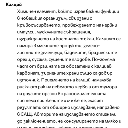
Калций
Химичен елемент, който играе важни функции
в човешкия организъм, свързани с
кръвосъсирването, провеждането на нервни
импулси, мускулните съкращения,
изграждането на костната тъкан. Калцият се
намира в млечните продукти, зелено-
листните зеленчуци, бадемите, бразилските
орехи, сусама, сушените плодове. По-голяма
част от брашната са обогатени с калциев
карбонат, зърнените храни също са добър
източник. Приемането на калций намалява
риска от рак на дебелото черво и от тумори
на другите органи в храносмилателната
система при жените и мъжете, гласят
резултати от обширно изследване, направено
в САЩ. Авторите на изследването стигнали
до заключението, че консумирането на мляко и
млечни продукти, както и на други храни,