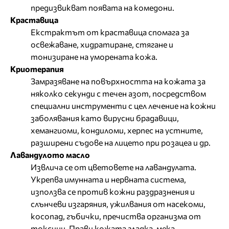
предизвикват появата на комедони.
Краставица
Екстрактът от краставица спомага за
освежаване, хидратиране, стягане и
тонизиране на уморената кожа.
Криотерапия
Замразяване на повърхността на кожата за
няколко секунди с течен азот, посредством
специални инструменти с цел лечение на кожни
заболявания като вирусни брадавици,
хемангиоми, кондиломи, херпес на устните,
разширени съдове на лицето при розацеа и др.
Лавандулото масло
Извлича се от цветовете на лавандулата.
Укрепва имунната и нервната система,
използва се против кожни раздразнения и
слънчеви изгаряния, ужилвания от насекоми,
косопад, гъбички, пречиства организма от
токсини. Прави кожата гладка, мека,