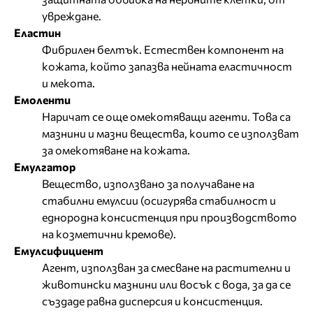
увреждане.
Еластин
Фибрилен белтък. Естествен компонент на
кожата, който запазва нейната еластичност
и мекота.
Емоленти
Наричат се още омекотяващи агенти. Това са
мазнини и мазни вещества, които се използват
за омекотяване на кожата.
Емулгатор
Вещество, използвано за получаване на
стабилни емулсии (осигурява стабилност и
еднородна консистенция при производството
на козметични кремове).
Емулсифициент
Агент, използван за смесване на растителни и
животински мазнини или восък с вода, за да се
създаде равна дисперсия и консистенция.