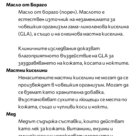
Масло от Бораго
Масло от бораго (пореч). Маслото е
естествен източник на незаменимата за
човешкия организъм гама-линоленова киселина
(GLA), а също и на олеинова мастна киселина.
Клиничните изследвания доказват
благоприятното въздействие на GLA за
заздравяването на кожата, косата и ноктите.
Мастни киселини
Ненаситените мастни киселини не могат да се
произвеждат в човешкия организъм. Могат да
се вземат като хранителна добавка.
Възстановяват сухите и лющещи се места по
кожата, също и чупливи коси и нокти.
Мед
Медът съдържа съставки, които действат
като лек за кожата. Витамини, ензими и
аминокиселини успокояват уморената и