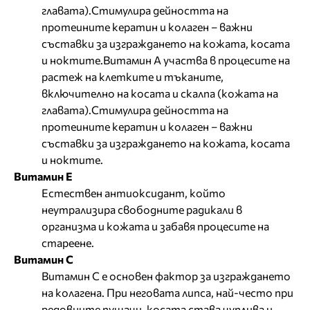
главата).Стимулира дейността на
протеините кератин и колаген – важни
съставки за изграждането на кожата, косата
и ноктите.Витамин А участва в процесите на
растеж на клетките и тъканите,
включително на косата и скалпа (кожата на
главата).Стимулира дейността на
протеините кератин и колаген – важни
съставки за изграждането на кожата, косата
и ноктите.
Витамин Е
Естествен антиоксидант, който
неутрализира свободните радикали в
организма и кожата и забавя процесите на
стареене.
Витамин С
Витамин С е основен фактор за изграждането
на колагена. При неговата липса, най-често при
редовните пушачи, косата става чуплива и