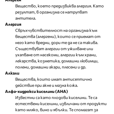
Вещество, което предизвиква алергия. Като
резултат, в организма се натрупват
антитела.
Алергия
Свръхчувствителност на организма към
вещества (алергени), които се приемат от
него като вредни, дори те да не са такива.
Съществуват алергии от ужилване или
ухапване от насекоми, алергии към храни,
лекарства, козметика, домашни любимци,
полени, домашни акари, плесени и др.
Алкали
Вещества, които имат антисептично
действие при акне и мазна кожа.
Алфа-хидрокси киселини (AHA)
Известни са като плодови киселини. Те са
естествени киселини, извличани от продукти
като мляко, вино и ябълки. Те спомагат за