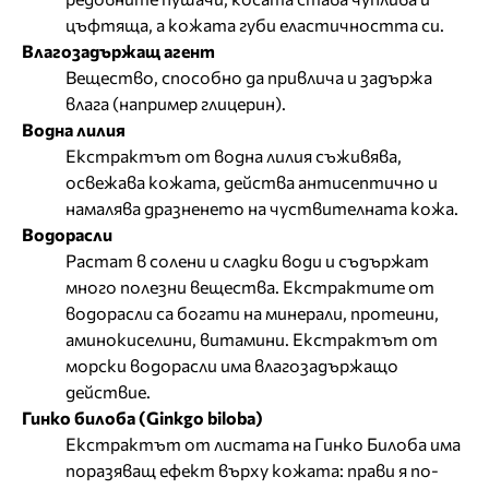
цъфтяща, а кожата губи еластичността си.
Влагозадържащ агент
Вещество, способно да привлича и задържа
влага (например глицерин).
Водна лилия
Екстрактът от водна лилия съживява,
освежава кожата, действа антисептично и
намалява дразненето на чуствителната кожа.
Водорасли
Растат в солени и сладки води и съдържат
много полезни вещества. Екстрактите от
водорасли са богати на минерали, протеини,
аминокиселини, витамини. Eкстрактът от
морски водорасли има влагозадържащо
действие.
Гинко билоба (Ginkgo biloba)
Екстрактът от листата на Гинко Билоба има
поразяващ ефект върху кожата: прави я по-