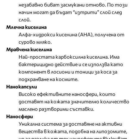
незабавно биват засмукани отново. По този
начин могат да бъдат “изтрити” слой след
слой.
Млечна киселина
Алфа-хидрокси киселина (АНА), получена от
сурово мляко.
Мравчена киселина
Най-простата карбоксилна киселина. Има
бактерицидно действие и се използва като
компонент в лосиони и тоници за коса за
подхранване на космите.
Нанокапсули
Високо ефективните наносфери, които
доставят на кожата значително количество
маслено разтворими съставки.
Наносфери
Уникална система за доставяне на активни
вещества в кожата, подобна на липозомите,
но за разлика от тях наносферите включват