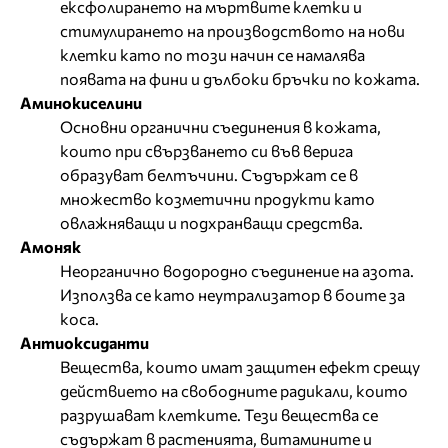
ексфолирането на мъртвите клетки и
стимулирането на производството на нови
клетки като по този начин се намалява
появата на фини и дълбоки бръчки по кожата.
Аминокиселини
Основни органични съединения в кожата,
които при свързването си във верига
образуват белтъчини. Съдържат се в
множество козметични продукти като
овлажняващи и подхранващи средства.
Амоняк
Неорганично водородно съединение на азота.
Използва се като неутрализатор в боите за
коса.
Антиоксиданти
Вещества, които имат защитен ефект срещу
действието на свободните радикали, които
разрушават клетките. Тези вещества се
съдържат в растенията, витамините и