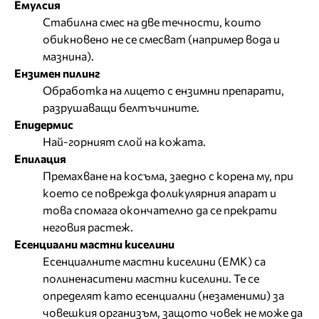
Емулсия
Стабилна смес на две течности, които
обикновено не се смесват (например вода и
мазнина).
Ензимен пилинг
Обработка на лицето с ензимни препарати,
разрушаващи белтъчините.
Епидермис
Най-горният слой на кожата.
Епилация
Премахване на косъма, заедно с корена му, при
което се поврежда фоликулярния апарат и
това спомага окончателно да се прекрати
неговия растеж.
Есенциални мастни киселини
Есенциалните мастни киселини (EMK) са
полиненаситени мастни киселини. Те се
определят като есенциални (незаменими) за
човешкия организъм, защото човек не може да