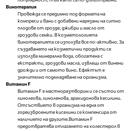
Винотерапия
Провежда се предимно под формата на
компреси и вани с добавени нарязани на ситно
плодове от грозде, джибри и масло от
гроздови семки. В козметологията
винотерапията се използва все по-активно. За
създаването на козметични продукти се
използва минерална вода, обогатена с
екстракти, гроздови масла, извлеци от винени
дрожди и от самото вино. Ефектът е
значително подмладяване на организма.
Витамин F
Витамин F е мастноразтворим и се състои от
линолеова, линоленова, арахидонова кесилини.
Отсъствието в организма на една от
гореизброените киселини се компенсира от
наличието на другите.Витамин F
предотвратява отлагането на холестерол в