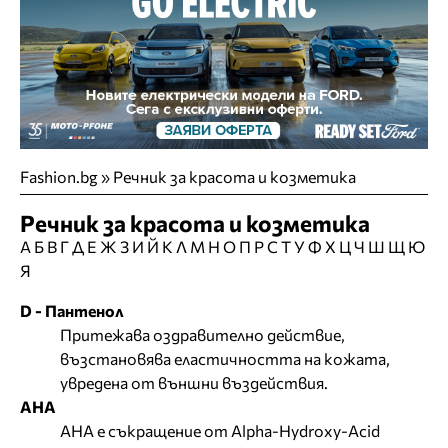
Fashion.bg
»
Речник за красота и козметика
Речник за красота и козметика
А
Б
В
Г
Д
Е
Ж
З
И
Й
К
Л
М
Н
О
П
Р
С
Т
У
Ф
Х
Ц
Ч
Ш
Щ
Ю
Я
D - Пантенол
Притежава оздравително действие,
възстановява еластичността на кожата,
увредена от външни въздействия.
АНА
АНА е съкращение от Alpha-Hydroxy-Acid