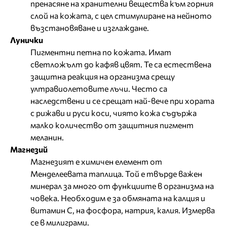
пренасяне на хранителни вещества към горния
слой на кожата, с цел стимулиране на нейното
възстановяване и изглаждане.
Лунички
Пигментни петна по кожата. Имат
светложълт до кафяв цвят. Те са естествена
защитна реакция на организма срещу
ултравиолетовите лъчи. Често са
наследствени и се срещат най-вече при хората
с рижави и руси коси, чиято кожа съдържа
малко количество от защитния пигмент
меланин.
Магнезий
Магнезият е химичен елемент от
Менделеевата таплица. Той е твърде важен
минерал за много от функциите в организма на
човека. Необходим е за обмяната на калция и
витамин С, на фосфора, натрия, калия. Измерва
се в милиграми.