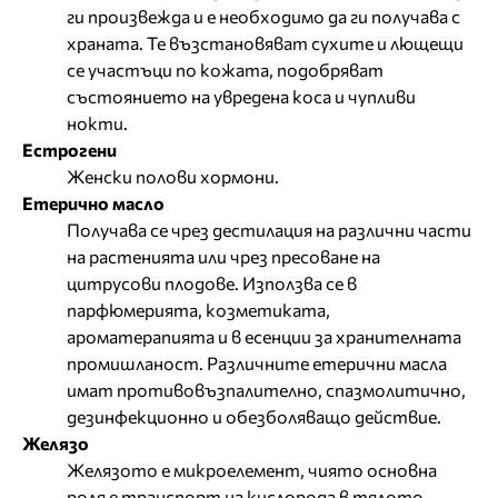
ги произвежда и е необходимо да ги получава с
храната. Те възстановяват сухите и лющещи
се участъци по кожата, подобряват
състоянието на увредена коса и чупливи
нокти.
Естрогени
Женски полови хормони.
Етерично масло
Получава се чрез дестилация на различни части
на растенията или чрез пресоване на
цитрусови плодове. Използва се в
парфюмерията, козметиката,
ароматерапията и в есенции за хранителната
промишланост. Различните етерични масла
имат противовъзпалително, спазмолитично,
дезинфекционно и обезболяващо действие.
Желязо
Желязото е микроелемент, чиято основна
роля е транспорт на кислорода в тялото,