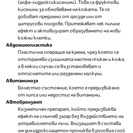
(алфа-хидроксикиселини). Това са фруктови
киселини за обновяване на кожата. Те се
добиват предимно от грозде или от
цитрусови плодове. Притежават лек пилинг
ефект и активизират образуването на нови
кожни клетки.
Абдоминопластика
Пластична операция на крема, чрез която се
отстранява излишната мастна тъкан и кожа,
а в някои случаи се възстановяват и
отпуснатите или разделени мускули.
Авитаминоза
Болестно състояние, което е предизвикано
от липса или недостиг на витамини.
Автобронзант
Козметичен препарат, който предизвиква
ефект на слънчев загар без въздействието на
ултравиолетови лъчи. Влизащият в състава
им дихидроксиацетон прониква в роговия слой