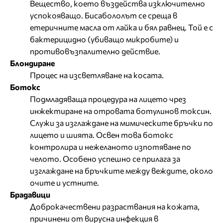
Вещество, което въздейства изключително
успокояващо. Бисабололът се среща в
етеричните масла от лайка и бял равнец. Той е с
бактерицидно (убиващо микробите) и
противовъзпалително действие.
Блондиране
Процес на изсветляване на косата.
Ботокс
Подмладяваща процедура на лицето чрез
инжектиране на отровата ботулинов токсин.
Служи за изглаждане на мимическите бръчки по
лицето и шията. Освен това ботокс
контролира и нежеланото изпотяване по
челото. Особено успешно се прилага за
изглаждане на бръчките между веждите, около
очите и устните.
Брадавици
Доброкачествени разраствания на кожата,
причинени от вирусна инфекция в