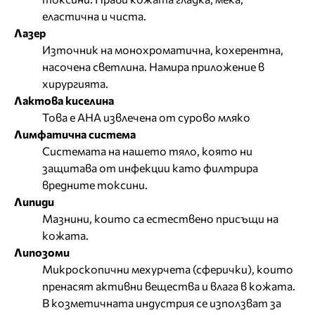
еластична и чиста.
Лазер
Източник на монохроматична, кохерентна,
насочена светлина. Намира приложение в
хирургията.
Лактова киселина
Това е
АНА
извлечена от сурово мляко
Лимфатична система
Системата на нашето тяло, която ни
защитава от инфекции като филтрира
вредните токсини.
Липиди
Мазнини, които са естествено присъщи на
кожата.
Липозоми
Микроскопични мехурчета (сферички), които
пренасят активни вещества и влага в кожата.
В козметичната индустрия се използват за