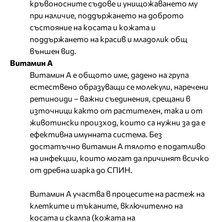
кръвоносните съдове и унищожаването му
при наличие, поддържането на доброто
състояние на косата и кожата и
поддържането на красив и младолик общ
външен вид.
Витамин А
Витамин А е общото име, дадено на група
естествено образуващи се молекули, наречени
ретиноиди – важни съединения, срещани в
източници както от растителен, така и от
животински произход, които са нужни за да е
ефективна имунната система. Без
достатъчно витамин А тялото е податливо
на инфекции, които могат да причинят всичко
от дребна шарка до СПИН.
Витамин А участва в процесите на растеж на
клетките и тъканите, включително на
косата и скалпа (кожата на