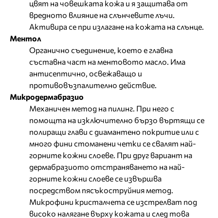
цвят на човешката кожа и я защитава от
вредното влияние на слънчевите лъчи.
Активира се при излагане на кожата на слънце.
Ментол
Органично съединение, което е главна
съставна част на ментовото масло. Има
антисептично, освежаващо и
противовъзпалително действие.
Микродермабразио
Механичен метод на пилинг. При него с
помощта на изключително бързо въртящи се
полиращи глави с диамантено покритие или с
много фини стоманени четки се свалят най-
горните кожни слоеве. При друг вариант на
дермабразиото отстраняването на най-
горните кожни слоеве се извършва
посредством пясъкоструйния метод.
Микрофини кристалчета се изстрелват под
високо налягане върху кожата и след това