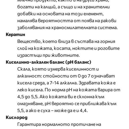
богати на калций, а също и на хранителни
добавки на основата на този елемент,
намалява вероятността от поява на ракови
заболявания на храносмилателната система.
Кератин
Вещество, което влиза в състава на горния
слой на кожата, косата, ноктите и роговите
израстъци при животните.
Киселинно-алкален баланс (рН баланс)
Скала, която измерва киселинност и
алкалност: стойности от 0 до 7 означават
кисела среда, а 7-14 алкална. Здравата кожа е
леко кисела. По норма рН на кожата варира от
4,5 до 5,5. Ако кожата ви е склонна към
омазняване, рН вероятно се приближава към
5,5, а ако е суха – може да е и 4,4.
Кислород
Гарантира нормалното протичане на