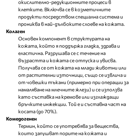
окислително-редукционните процеси в
клетките. Включва се в козметичните
продукти посредством специална система и
прониква в най-дълбоките слоеве на кожата.
Колаген
Основен компонент в структурата на
кожата, който я поддържа гладка, здрава и
еластична. Разрушава се с течение на
възрастта и кожата се отпуска и увисва.
Получава се от кожата на млади животни или
от растителни източници, също се извлича и
от човешки тъкани (примерно при операции за
намаляване на млечните жлези) и се използва
като съставка на кремове или изглаждащи
бръчките инжекции. Той е и съставна част на
косата (до 70%).
Комедогенен
Термин, който се употребява за вещества,
които запушват порите на кожата и