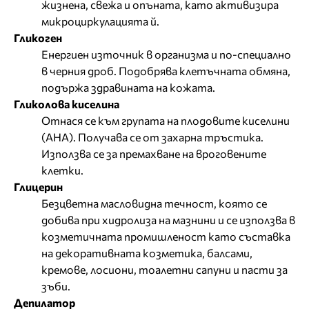
жизнена, свежа и опъната, като активизира
микроциркулацията й.
Гликоген
Енергиен източник в организма и по-специално
в черния дроб. Подобрява клетъчната обмяна,
подържа здравината на кожата.
Гликолова киселина
Отнася се към групата на плодовите киселини
(AHA). Получава се от захарна тръстика.
Използва се за премахване на вроговените
клетки.
Глицерин
Безцветна масловидна течност, която се
добива при хидролиза на мазнини и се използва в
козметичната промишленост като съставка
на декоративната козметика, балсами,
кремове, лосиони, тоалетни сапуни и пасти за
зъби.
Депилатор