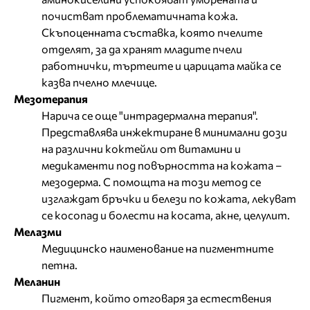
почистват проблематичната кожа.
Скъпоценната съставка, която пчелите
отделят, за да хранят младите пчели
работнички, търтеите и царицата майка се
казва пчелно млечице.
Мезотерапия
Нарича се още "интрадермална терапия".
Представлява инжектиране в минимални дози
на различни коктейли от витамини и
медикаменти под повърността на кожата –
мезодерма. С помощта на този метод се
изглаждат бръчки и белези по кожата, лекуват
се косопад и болести на косата, акне, целулит.
Мелазми
Mедицинско наименование на пигментните
петна.
Меланин
Пигмент, който отговаря за естествения