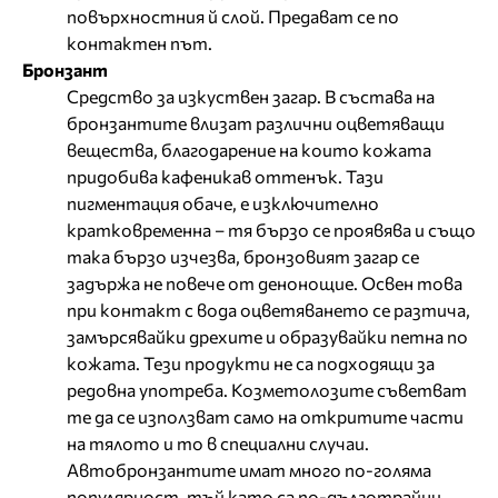
повърхностния й слой. Предават се по
контактен път.
Бронзант
Средство за изкуствен загар. В състава на
бронзантите влизат различни оцветяващи
вещества, благодарение на които кожата
придобива кафеникав оттенък. Тази
пигментация обаче, е изключително
кратковременна – тя бързо се проявява и също
така бързо изчезва, бронзовият загар се
задържа не повече от денонощие. Освен това
при контакт с вода оцветяването се разтича,
замърсявайки дрехите и образувайки петна по
кожата. Тези продукти не са подходящи за
редовна употреба. Козметолозите съветват
те да се използват само на откритите части
на тялото и то в специални случаи.
Автобронзантите имат много по-голяма
популярност, тъй като са по-дълготрайни.