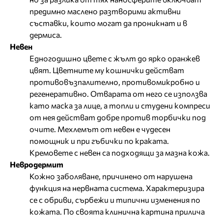
предимно маслено разтворими активни
съставки, които могат да проникнат и в
дермиса.
Невен
Едногодишно цвете с жълт до ярко оранжев
цвят. Цветните му кошнички действат
противовъзпалително, противомикробно и
регенеративно. Отварата от него се използва
като маска за лице, а топли и студени компреси
от нея действат добре против торбички под
очите. Мехлемът от невен е чудесен
помощник и при гъбички по краката.
Кремовете с невен са подходящи за мазна кожа.
Невродермит
Кожно заболяване, причинено от нарушена
функция на нервната система. Характеризира
се с обриви, сърбежи и типични изменения по
кожата. По своята клинична картина прилича