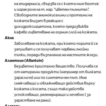
на епидермиса, свързва се с клетъчния белтък
и играе роля на т. нар. “цветен пълнител”.
Свободните аминокиселини и протеини на
кожата влизат в реакция с
дихидроксиацетона, което предизвиква
кафяво оцветяване на горния слой на кожата.
Акне
Заболяване на кожата, при което порите й се
запушват и се получават червени гнойни
пъпки, поради възпаление на мастните жлези.
Алантоин (Allantoin)
Безцветно кристално вещество. Получава се
от натурални продукти (например от билката
зарасличе) или по синтетичен път. Има
смекчаващо и овлажняващо действие върху
кожата и косата, също така действа
успокояващо, регенериращо и лечебно ( за
зарастване на рани).
Алерген