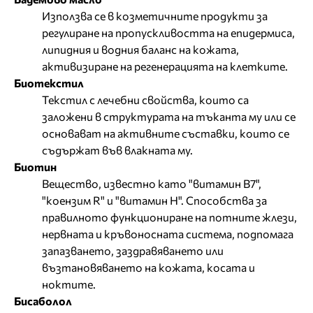
Използва се в козметичните продукти за
регулиране на пропускливостта на епидермиса,
липидния и водния баланс на кожата,
активизиране на регенерацията на клетките.
Биотекстил
Текстил с лечебни свойства, които са
заложени в структурата на тъканта му или се
основават на активните съставки, които се
съдържат във влакната му.
Биотин
Вещество, известно като "витамин В7",
"коензим R" и "витамин Н". Способства за
правилното функциониране на потните жлези,
нервната и кръвоносната система, подпомага
запазването, заздравяването или
възтановяването на кожата, косата и
ноктите.
Бисаболол