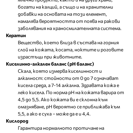
богати на калций, а също и на хранителни
добавки на основата на този елемент,
намалява вероятността от поява на ракови
заболявания на храносмилателната система.
Кератин
Вещество, което влиза в състава на горния
слой на кожата, косата, ноктите и роговите
израстъци при животните.
Киселинно-алкален баланс (рН баланс)
Скала, която измерва киселинност и
алкалност: стойности от 0 до 7 означават
кисела среда, а 7-14 алкална. Здравата кожа е
леко кисела. По норма рН на кожата варира от
4,5 до 5,5. Ако кожата ви е склонна към
омазняване, рН вероятно се приближава към
5,5, а ако е суха – може да е и 4,4.
Кислород
Гарантира нормалното протичане на