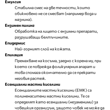
Емулсия
Стабилна смес на две течности, които
обикновено не се смесват (например вода и
мазнина).
Ензимен пилинг
Обработка на лицето с ензимни препарати,
разрушаващи белтъчините.
Епидермис
Най-горният слой на кожата.
Епилация
Премахване на косъма, заедно с корена му, при
което се поврежда фоликулярния апарат и
това спомага окончателно да се прекрати
неговия растеж.
Есенциални мастни киселини
Есенциалните мастни киселини (EMK) са
полиненаситени мастни киселини. Те се
определят като есенциални (незаменими) за
човешкия организъм, защото човек не може да