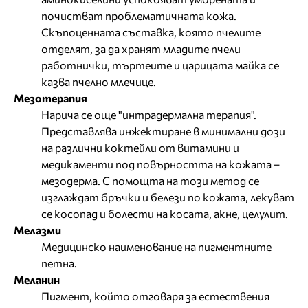
почистват проблематичната кожа.
Скъпоценната съставка, която пчелите
отделят, за да хранят младите пчели
работнички, търтеите и царицата майка се
казва пчелно млечице.
Мезотерапия
Нарича се още "интрадермална терапия".
Представлява инжектиране в минимални дози
на различни коктейли от витамини и
медикаменти под повърността на кожата –
мезодерма. С помощта на този метод се
изглаждат бръчки и белези по кожата, лекуват
се косопад и болести на косата, акне, целулит.
Мелазми
Mедицинско наименование на пигментните
петна.
Меланин
Пигмент, който отговаря за естествения