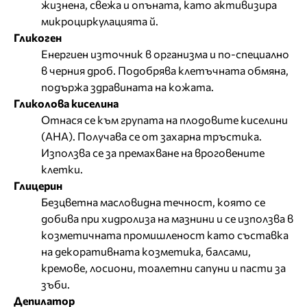
жизнена, свежа и опъната, като активизира
микроциркулацията й.
Гликоген
Енергиен източник в организма и по-специално
в черния дроб. Подобрява клетъчната обмяна,
подържа здравината на кожата.
Гликолова киселина
Отнася се към групата на плодовите киселини
(AHA). Получава се от захарна тръстика.
Използва се за премахване на вроговените
клетки.
Глицерин
Безцветна масловидна течност, която се
добива при хидролиза на мазнини и се използва в
козметичната промишленост като съставка
на декоративната козметика, балсами,
кремове, лосиони, тоалетни сапуни и пасти за
зъби.
Депилатор