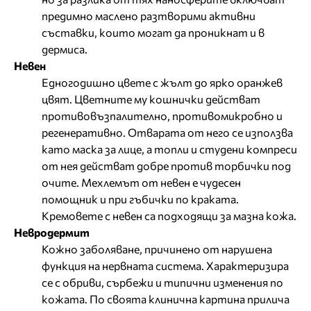
предимно маслено разтворими активни
съставки, които могат да проникнат и в
дермиса.
Невен
Едногодишно цвете с жълт до ярко оранжев
цвят. Цветните му кошнички действат
противовъзпалително, противомикробно и
регенеративно. Отварата от него се използва
като маска за лице, а топли и студени компреси
от нея действат добре против торбички под
очите. Мехлемът от невен е чудесен
помощник и при гъбички по краката.
Кремовете с невен са подходящи за мазна кожа.
Невродермит
Кожно заболяване, причинено от нарушена
функция на нервната система. Характеризира
се с обриви, сърбежи и типични изменения по
кожата. По своята клинична картина прилича