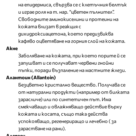
на епидермиса, свързва се с клетъчния белтък
и играе роля на т. нар. “цветен пълнител”.
Свободните аминокиселини и протеини на
кожата влизат в реакция с
дихидроксиацетона, което предизвиква
кафяво оцветяване на горния слой на кожата.
Акне
Заболяване на кожата, при което порите й се
запушват и се получават червени гнойни
пъпки, поради възпаление на мастните жлези.
Алантоин (Allantoin)
Безцветно кристално вещество. Получава се
от натурални продукти (например от билката
зарасличе) или по синтетичен път. Има
смекчаващо и овлажняващо действие върху
кожата и косата, също така действа
успокояващо, регенериращо и лечебно ( за
зарастване на рани).
Алерген