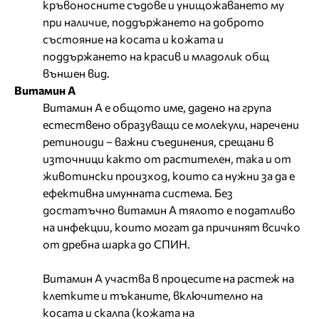
кръвоносните съдове и унищожаването му
при наличие, поддържането на доброто
състояние на косата и кожата и
поддържането на красив и младолик общ
външен вид.
Витамин А
Витамин А е общото име, дадено на група
естествено образуващи се молекули, наречени
ретиноиди – важни съединения, срещани в
източници както от растителен, така и от
животински произход, които са нужни за да е
ефективна имунната система. Без
достатъчно витамин А тялото е податливо
на инфекции, които могат да причинят всичко
от дребна шарка до СПИН.
Витамин А участва в процесите на растеж на
клетките и тъканите, включително на
косата и скалпа (кожата на