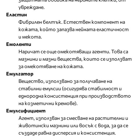
увреждане.
Еластин
Фибрилен белтък. Естествен компонент на
кожата, който запазва нейната еластичност
и мекота.
Емоленти
Наричат се още омекотяващи агенти. Това са
мазнини и мазни вещества, които се използват
за омекотяване на кожата.
Емулгатор
Вещество, използвано за получаване на
стабилни емулсии (осигурява стабилност и
еднородна консистенция при производството
на козметични кремове).
Емулсифициент
Агент, използван за смесване на растителни и
животински мазнини или восък с вода, за да се
създаде равна дисперсия и консистенция.