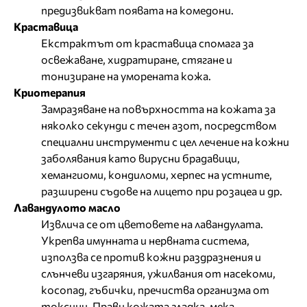
предизвикват появата на комедони.
Краставица
Екстрактът от краставица спомага за
освежаване, хидратиране, стягане и
тонизиране на уморената кожа.
Криотерапия
Замразяване на повърхността на кожата за
няколко секунди с течен азот, посредством
специални инструменти с цел лечение на кожни
заболявания като вирусни брадавици,
хемангиоми, кондиломи, херпес на устните,
разширени съдове на лицето при розацеа и др.
Лавандулото масло
Извлича се от цветовете на лавандулата.
Укрепва имунната и нервната система,
използва се против кожни раздразнения и
слънчеви изгаряния, ужилвания от насекоми,
косопад, гъбички, пречиства организма от
токсини. Прави кожата гладка, мека,