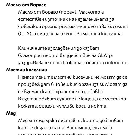
Масло от Бораго
Масло от бораго (пореч). Маслото е
естествен източник на незаменимата за
човешкия организъм гама-линоленова киселина
(GLA), а също и на олеинова мастна киселина.
Клиничните изследвания доказват
благоприятното въздействие на GLA за
заздравяването на кожата, косата и ноктите.
Мастни киселини
Ненаситените мастни киселини не могат да се
произвеждат в човешкия организъм. Могат да
се вземат като хранителна добавка.
Възстановяват сухите и лющещи се места по
кожата, също и чупливи коси и нокти.
Мед
Медът съдържа съставки, които действат
като лек за кожата. Витамини, ензими и
аминокиселини успокояват уморената и