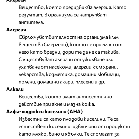
Вещество, което предизвиква алергия. Като
резултат, в организма се натрупват
антитела.
Алергия
Свръхчувствителност на организма към
вещества (алергени), които се приемат от
него като вредни, дори те да не са такива.
Съществуват алергии от ужилване или
ухапване от насекоми, алергии към храни,
лекарства, козметика, домашни любимци,
полени, домашни акари, плесени и др.
Алкали
Вещества, които имат антисептично
действие при акне и мазна кожа.
Алфа-хидрокси киселини (AHA)
Известни са като плодови киселини. Те са
естествени киселини, извличани от продукти
като мляко, вино и ябълки. Те спомагат за