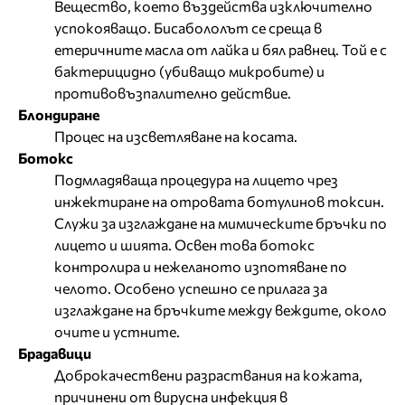
Вещество, което въздейства изключително
успокояващо. Бисабололът се среща в
етеричните масла от лайка и бял равнец. Той е с
бактерицидно (убиващо микробите) и
противовъзпалително действие.
Блондиране
Процес на изсветляване на косата.
Ботокс
Подмладяваща процедура на лицето чрез
инжектиране на отровата ботулинов токсин.
Служи за изглаждане на мимическите бръчки по
лицето и шията. Освен това ботокс
контролира и нежеланото изпотяване по
челото. Особено успешно се прилага за
изглаждане на бръчките между веждите, около
очите и устните.
Брадавици
Доброкачествени разраствания на кожата,
причинени от вирусна инфекция в