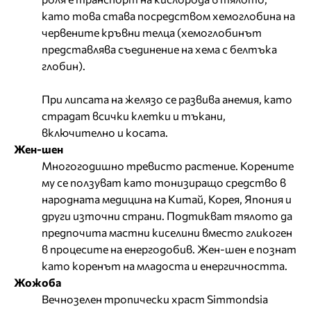
като това става посредством хемоглобина на
червените кръвни телца (хемоглобинът
представлява съединение на хема с белтъка
глобин).
При липсата на желязо се развива анемия, като
страдат всички клетки и тъкани,
включително и косата.
Жен-шен
Многогодишно тревисто растение. Корените
му се ползуват като тонизиращо средство в
народната медицина на Китай, Корея, Япония и
други източни страни. Подтикват тялото да
предпочита мастни киселини вместо гликоген
в процесите на енергодобив. Жен-шен е познат
като коренът на младоста и енергичността.
Жожоба
Вечнозелен тропически храст Simmondsia