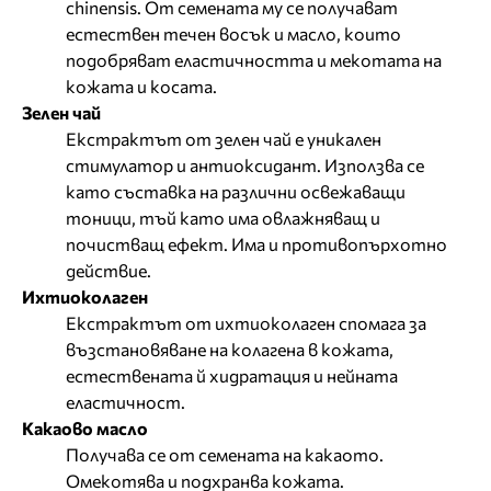
chinensis. От семената му се получават
естествен течен восък и масло, които
подобряват еластичността и мекотата на
кожата и косата.
Зелен чай
Екстрактът от зелен чай е уникален
стимулатор и антиоксидант. Използва се
като съставка на различни освежаващи
тоници, тъй като има овлажняващ и
почистващ ефект. Има и противопърхотно
действие.
Ихтиоколаген
Екстрактът от ихтиоколаген спомага за
възстановяване на колагена в кожата,
естествената й хидратация и нейната
еластичност.
Какаово масло
Получава се от семената на какаото.
Омекотява и подхранва кожата.