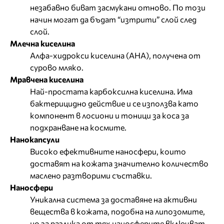
незабавно биват засмукани отново. По този
начин могат да бъдат “изтрити” слой след
слой.
Млечна киселина
Алфа-хидрокси киселина (АНА), получена от
сурово мляко.
Мравчена киселина
Най-простата карбоксилна киселина. Има
бактерицидно действие и се използва като
компонент в лосиони и тоници за коса за
подхранване на космите.
Нанокапсули
Високо ефективните наносфери, които
доставят на кожата значително количество
маслено разтворими съставки.
Наносфери
Уникална система за доставяне на активни
вещества в кожата, подобна на липозомите,
но за разлика от тях наносферите включват