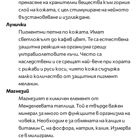
пренасяне на хранителни вещества към горния
слой на кожата, с цел стимулиране на нейното
възстановяване и изглаждане.
Лунички
Пигментни петна по кожата. Имат
светложълт до кафяв цвят. Те са естествена
защитна реакция на организма срещу
ултравиолетовите лъчи. Често са
наследствени и се срещат най-вече при хората
с рижави и руси коси, чиято кожа съдържа
малко количество от защитния пигмент
меланин.
Магнезий
Магнезият е химичен елемент от
Менделеевата таплица. Той е твърде важен
минерал за много от функциите в организма на
човека. Необходим е за обмяната на калция и
витамин С, на фосфора, натрия, калия. Измерва
се в милиграми.