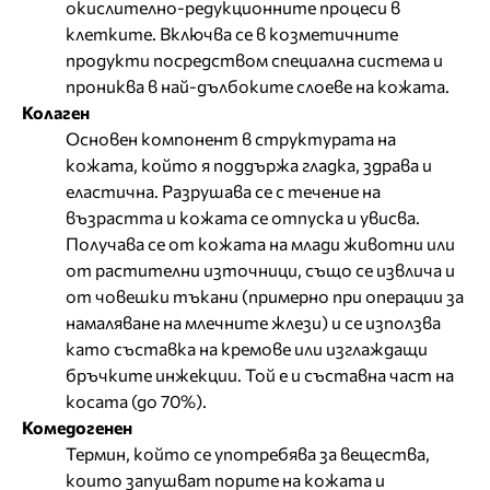
окислително-редукционните процеси в
клетките. Включва се в козметичните
продукти посредством специална система и
прониква в най-дълбоките слоеве на кожата.
Колаген
Основен компонент в структурата на
кожата, който я поддържа гладка, здрава и
еластична. Разрушава се с течение на
възрастта и кожата се отпуска и увисва.
Получава се от кожата на млади животни или
от растителни източници, също се извлича и
от човешки тъкани (примерно при операции за
намаляване на млечните жлези) и се използва
като съставка на кремове или изглаждащи
бръчките инжекции. Той е и съставна част на
косата (до 70%).
Комедогенен
Термин, който се употребява за вещества,
които запушват порите на кожата и