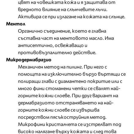
цвят на човешката кожа и я защитава от
вредното влияние на слънчевите лъчи.
Активира се при излагане на кожата на слънце.
Ментол
Органично съединение, което е главна
съставна част на ментовото масло. Има
антисептично, освежаващо и
противовъзпалително действие.
Микродермабразио
Механичен метод на пилинг. При него с
помощта на изключително бързо въртящи се
полиращи глави с диамантено покритие или с
много фини стоманени четки се свалят най-
горните кожни слоеве. При друг вариант на
дермабразиото отстраняването на най-
горните кожни слоеве се извършва
посредством пясъкоструйния метод.
Микрофини кристалчета се изстрелват под
високо налягане върху кожата и след това