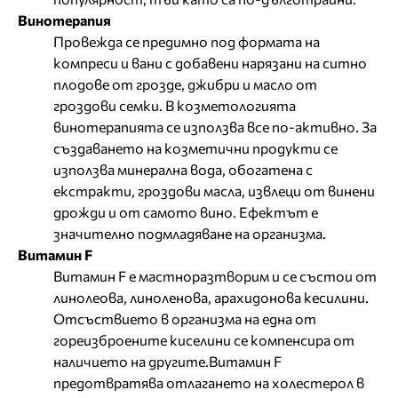
Винотерапия
Провежда се предимно под формата на
компреси и вани с добавени нарязани на ситно
плодове от грозде, джибри и масло от
гроздови семки. В козметологията
винотерапията се използва все по-активно. За
създаването на козметични продукти се
използва минерална вода, обогатена с
екстракти, гроздови масла, извлеци от винени
дрожди и от самото вино. Ефектът е
значително подмладяване на организма.
Витамин F
Витамин F е мастноразтворим и се състои от
линолеова, линоленова, арахидонова кесилини.
Отсъствието в организма на една от
гореизброените киселини се компенсира от
наличието на другите.Витамин F
предотвратява отлагането на холестерол в