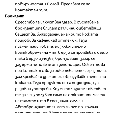
повърхностния й слой. Предават се по
контактен път.
Бронзант
Средство за изкуствен загар. В състава на
бронзантите влизат различни оцветяващи
вещества, благодарение на които кожата
придобива кафеникав оттенък. Тази
пигментация обаче, е изключително
кратковременна – тя бързо се проявява и също
така бързо изчезва, бронзовият загар се
задържа не повече от денонощие. Освен това
при контакт с вода оцветяването се разтича,
замърсявайки дрехите и образувайки петна по
кожата. Тези продукти не са подходящи за
редовна употреба. Козметолозите съветват
те да се използват само на откритите части
на тялото и то в специални случаи.
Автобронзантите имат много по-голяма
популярност, тъй като са по-дълготрайни.