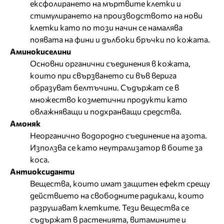
ексфолирането на мъртвите клетки и
стимулирането на производството на нови
клетки като по този начин се намалява
появата на фини и дълбоки бръчки по кожата.
Аминокиселини
Основни органични съединения в кожата,
които при свързването си във верига
образуват белтъчини. Съдържат се в
множество козметични продукти като
овлажняващи и подхранващи средства.
Амоняк
Неорганично водородно съединение на азота.
Използва се като неутрализатор в боите за
коса.
Антиоксиданти
Вещества, които имат защитен ефект срещу
действието на свободните радикали, които
разрушават клетките. Тези вещества се
съдържат в растенията, витамините и