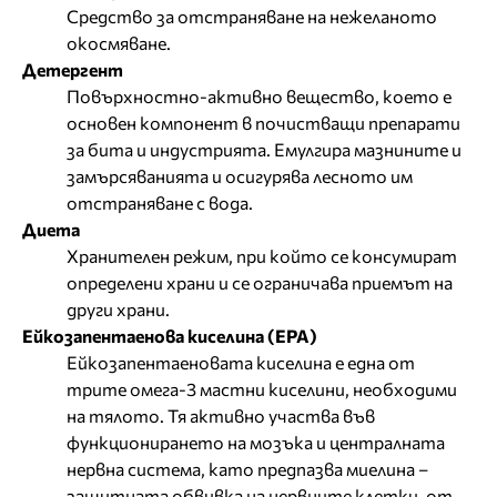
Средство за отстраняване на нежеланото
окосмяване.
Детергент
Повърхностно-активно вещество, което е
основен компонент в почистващи препарати
за бита и индустрията. Емулгира мазнините и
замърсяванията и осигурява лесното им
отстраняване с вода.
Диета
Хранителен режим, при който се консумират
определени храни и се ограничава приемът на
други храни.
Ейкозапентаенова киселина (EPA)
Ейкозапентаеновата киселина е една от
трите омега-3 мастни киселини, необходими
на тялото. Тя активно участва във
функционирането на мозъка и централната
нервна система, като предпазва миелина –
защитната обвивка на нервните клетки, от