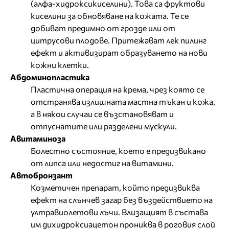
(алфа-хидроксикиселини). Това са фруктови
киселини за обновяване на кожата. Те се
добиват предимно от грозде или от
цитрусови плодове. Притежават лек пилинг
ефект и активизират образуването на нови
кожни клетки.
Абдоминопластика
Пластична операция на крема, чрез която се
отстранява излишната мастна тъкан и кожа,
а в някои случаи се възстановяват и
отпуснатите или разделени мускули.
Авитаминоза
Болестно състояние, което е предизвикано
от липса или недостиг на витамини.
Автобронзант
Козметичен препарат, който предизвиква
ефект на слънчев загар без въздействието на
ултравиолетови лъчи. Влизащият в състава
им дихидроксиацетон прониква в роговия слой