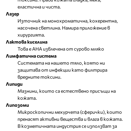
еластична и чиста.
Лазер
Източник на монохроматична, кохерентна,
насочена светлина. Намира приложение в
хирургията.
Лактова киселина
Това е
АНА
извлечена от сурово мляко
Лимфатична система
Системата на нашето тяло, която ни
защитава от инфекции като филтрира
вредните токсини.
Липиди
Мазнини, които са естествено присъщи на
кожата.
Липозоми
Микроскопични мехурчета (сферички), които
пренасят активни вещества и влага в кожата.
В козметичната индустрия се използват за