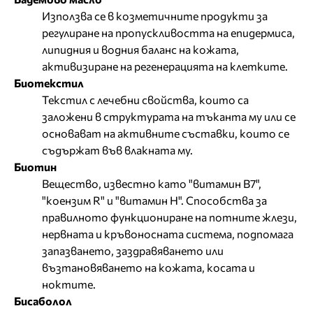
Използва се в козметичните продукти за
регулиране на пропускливостта на епидермиса,
липидния и водния баланс на кожата,
активизиране на регенерацията на клетките.
Биотекстил
Текстил с лечебни свойства, които са
заложени в структурата на тъканта му или се
основават на активните съставки, които се
съдържат във влакната му.
Биотин
Вещество, известно като "витамин В7",
"коензим R" и "витамин Н". Способства за
правилното функциониране на потните жлези,
нервната и кръвоносната система, подпомага
запазването, заздравяването или
възтановяването на кожата, косата и
ноктите.
Бисаболол