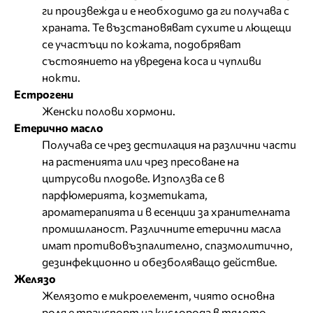
ги произвежда и е необходимо да ги получава с
храната. Те възстановяват сухите и лющещи
се участъци по кожата, подобряват
състоянието на увредена коса и чупливи
нокти.
Естрогени
Женски полови хормони.
Етерично масло
Получава се чрез дестилация на различни части
на растенията или чрез пресоване на
цитрусови плодове. Използва се в
парфюмерията, козметиката,
ароматерапията и в есенции за хранителната
промишланост. Различните етерични масла
имат противовъзпалително, спазмолитично,
дезинфекционно и обезболяващо действие.
Желязо
Желязото е микроелемент, чиято основна
роля е транспорт на кислорода в тялото,