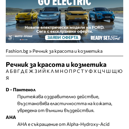
Fashion.bg
»
Речник за красота и козметика
Речник за красота и козметика
А
Б
В
Г
Д
Е
Ж
З
И
Й
К
Л
М
Н
О
П
Р
С
Т
У
Ф
Х
Ц
Ч
Ш
Щ
Ю
Я
D - Пантенол
Притежава оздравително действие,
възстановява еластичността на кожата,
увредена от външни въздействия.
АНА
АНА е съкращение от Alpha-Hydroxy-Acid