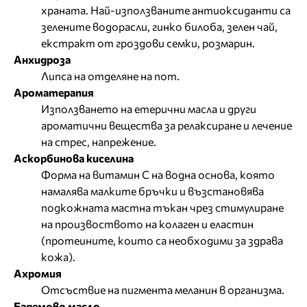
храната. Най-използваните антиоксиданти са
зелените водорасли, гинко билоба, зелен чай,
екстракт от гроздови семки, розмарин.
Анхидроза
Липса на отделяне на пот.
Ароматерапия
Използването на етерични масла и други
ароматични вещества за релаксиране и лечение
на стрес, напрежение.
Аскорбинова киселина
Форма на витамин С на водна основа, която
намалява малките бръчки и възстановява
подкожната мастна тъкан чрез стимулиране
на произвоството на колаген и еластин
(протеините, които са необходими за здрава
кожа).
Ахромия
Отсъствие на пигмента меланин в организма.
Бадемово масло