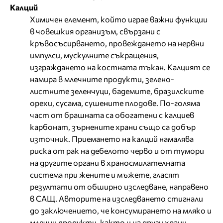
Калций
Химичен елемент, който играе важни функции
в човешкия организъм, свързани с
кръвосъсирването, провеждането на нервни
импулси, мускулните съкращения,
изграждането на костната тъкан. Калцият се
намира в млечните продукти, зелено-
листните зеленчуци, бадемите, бразилските
орехи, сусама, сушените плодове. По-голяма
част от брашната са обогатени с калциев
карбонат, зърнените храни също са добър
източник. Приемането на калций намалява
риска от рак на дебелото черво и от тумори
на другите органи в храносмилателната
система при жените и мъжете, гласят
резултати от обширно изследване, направено
в САЩ. Авторите на изследването стигнали
до заключението, че консумирането на мляко и
млечни продукти, както и на други храни,