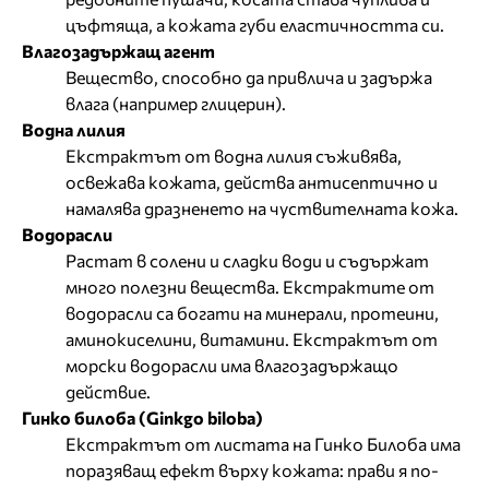
цъфтяща, а кожата губи еластичността си.
Влагозадържащ агент
Вещество, способно да привлича и задържа
влага (например глицерин).
Водна лилия
Екстрактът от водна лилия съживява,
освежава кожата, действа антисептично и
намалява дразненето на чуствителната кожа.
Водорасли
Растат в солени и сладки води и съдържат
много полезни вещества. Екстрактите от
водорасли са богати на минерали, протеини,
аминокиселини, витамини. Eкстрактът от
морски водорасли има влагозадържащо
действие.
Гинко билоба (Ginkgo biloba)
Екстрактът от листата на Гинко Билоба има
поразяващ ефект върху кожата: прави я по-