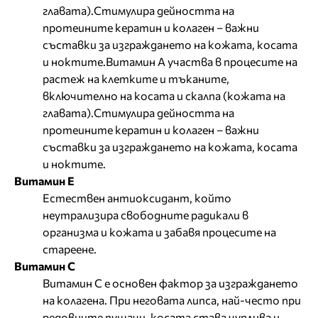
главата).Стимулира дейността на
протеините кератин и колаген – важни
съставки за изграждането на кожата, косата
и ноктите.Витамин А участва в процесите на
растеж на клетките и тъканите,
включително на косата и скалпа (кожата на
главата).Стимулира дейността на
протеините кератин и колаген – важни
съставки за изграждането на кожата, косата
и ноктите.
Витамин Е
Естествен антиоксидант, който
неутрализира свободните радикали в
организма и кожата и забавя процесите на
стареене.
Витамин С
Витамин С е основен фактор за изграждането
на колагена. При неговата липса, най-често при
редовните пушачи, косата става чуплива и