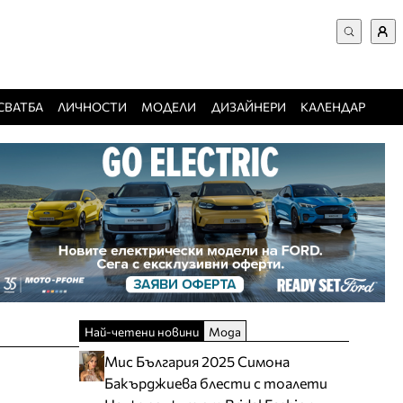
ВХОД за потребители
Търси в сайта
Забравена парола
СВАТБА
ЛИЧНОСТИ
МОДЕЛИ
ДИЗАЙНЕРИ
КАЛЕНДАР
Регистрация
Добавяне на фирма
Защо да се регистрирам
Най-четени новини
Мода
Мис България 2025 Симона
Бакърджиева блести с тоалети