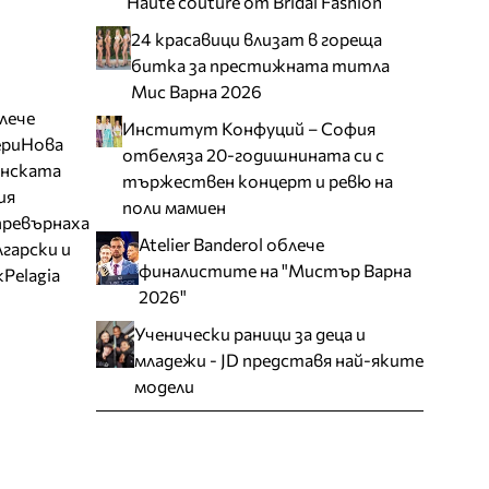
Haute couture от Bridal Fashion
24 красавици влизат в гореща
битка за престижната титла
Мис Варна 2026
блече
Институт Конфуций – София
ери
Нова
отбеляза 20-годишнината си с
нската
тържествен концерт и ревю на
ия
поли мамиен
превърнаха
Atelier Banderol облече
гарски и
финалистите на "Мистър Варна
k
Pelagia
2026"
Ученически раници за деца и
младежи - JD представя най-яките
модели