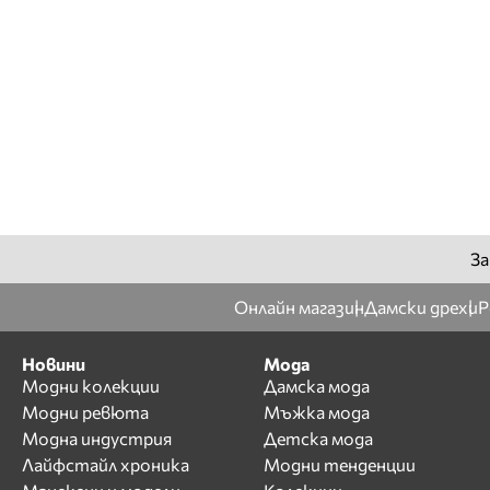
За
Онлайн магазин
Дамски дрехи
Р
Новини
Мода
Модни колекции
Дамска мода
Модни ревюта
Мъжка мода
Модна индустрия
Детска мода
Лайфстайл хроника
Модни тенденции