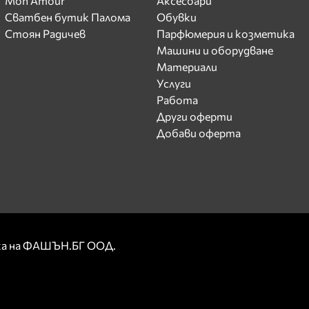
Mon Amour
Аксесоари
Сватбен бутик Палома
Обувки
Стоян Радичев
Парфюмерия и козметика
Машини и оборудване
Материали
Услуги
Работа
Други оферти
Добави оферта
рка на ФАШЪН.БГ ООД.