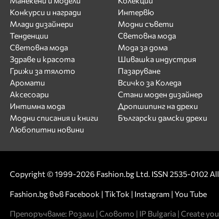
Манекени и модели
Колекции
Конкурси и награди
Интервю
Млади дизайнери
Модни съвети
Тенденции
Световна мода
Световна мода
Мода за дома
Здраве и красота
Шивашка индустрия
Грижи за тялото
Пазаруване
Аромати
Всичко за Коледа
Аксесоари
Стани моден дизайнер
Интимна мода
Дропшипинг на дрехи
Модни списания и книги
Български дамски дрехи
Любопитни новини
Copyright © 1999-2026 Fashion.bg Ltd. ISSN 2535-0102 All 
Fashion.bg във
Facebook
|
TikTok
|
Instagram
|
You Tube
Препоръчваме:
Розали
|
Словото
|
IP Bulgaria
|
Create you