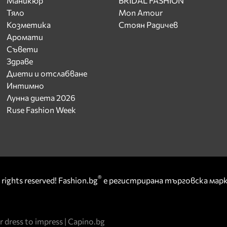
Маникюр
BRIDAL FASHION
Тяло
Mon Amour
Козметика
Стоян Радичев
Аромати
Съвети
Здраве
Диети и отслабване
Интимно
Лунна диета 2026
Ruse Fashion Week
®
rights reserved! Fashion.bg
е регистрирана търговска ма
r dress to impress
|
Capino.bg