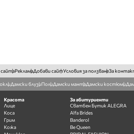
 сайта
Реклама
Добави сайт
Условия за ползване
За контак
окли
Дамски блузи
Поли
Дамски манта
Дамски костюми
Дам
Красота
За абитуриенти
Лице
Сватбен Бутик ALEGRA
Коса
Alfa Brides
Грим
Banderol
Кожа
Be Queen