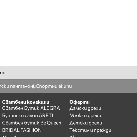
ти
ски панталони
Спортни екипи
Сватбени колекции
Оферти
Сватбен Бутик ALEGRA
Дамски дрехи
Бучински салон ARETI
Мъжки дрехи
Сватбен бутик Be Queen
Детски дрехи
BRIDAL FASHION
Текстил и прежди