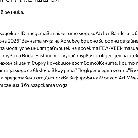
 в речника.
младежи - JD представя най-яките модели
Atelier Banderol о
на 2026"
Вечната муза на Холивуд вдъхнови родни дизайн
ата мода: успешният завършек на проекта FEA-VEE
Италиа
тува на Bridal Fashion по случай първия рожден ден на нов
 важен акцент върху колекционерството
Жените, които 
та за мода се включи в каузата "Подкрепи една мечта"
Бъл
а представени от Десислава Зафирова на Monaco Art Wee
страница в българската мода