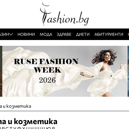
АЗИН
НОВИНИ
МОДА
ЗДРАВЕ
ДИЕТИ
АБИТУРИЕНТИ
а и козметика
та и козметика
П
Р
С
Т
У
Ф
Х
Ц
Ч
Ш
Щ
Ю
Я