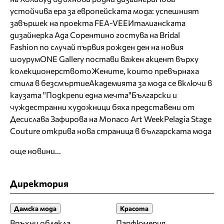
устойчива ера за европейската мода: успешният
завършек на проекта FEA-VEE
Италианската
дизайнерка Ада Сорентино гостува на Bridal
Fashion по случай първия рожден ден на новия
шоурум
ONE Gallery постави важен акцент върху
колекционерството
Жените, които превърнаха
стила в безсмъртие
Академията за мода се включи в
каузата "Подкрепи една мечта"
Български и
чуждестранни художници бяха представени от
Десислава Зафирова на Monaco Art Week
Pelagia Stage
Couture открива нова страница в българската мода
още новини...
Директория
Дамска мода
Красота
Връхни облекла
Парфюмерия