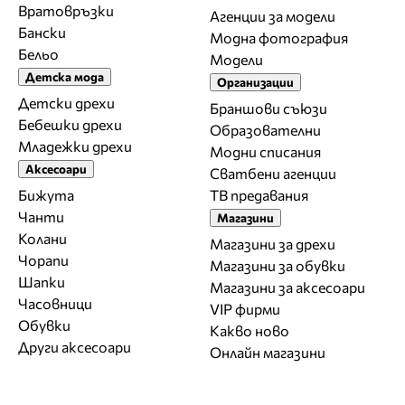
Вратовръзки
Агенции за модели
Бански
Модна фотография
Бельо
Модели
Детска мода
Организации
Детски дрехи
Браншови съюзи
Бебешки дрехи
Образователни
Младежки дрехи
Модни списания
Аксесоари
Сватбени агенции
Бижута
ТВ предавания
Чанти
Магазини
Колани
Магазини за дрехи
Чорапи
Магазини за обувки
Шапки
Магазини за aксесоари
Часовници
VIP фирми
Обувки
Какво ново
Други аксесоари
Онлайн магазини