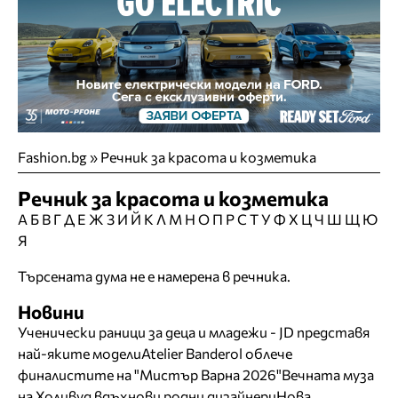
Fashion.bg
»
Речник за красота и козметика
Речник за красота и козметика
А
Б
В
Г
Д
Е
Ж
З
И
Й
К
Л
М
Н
О
П
Р
С
Т
У
Ф
Х
Ц
Ч
Ш
Щ
Ю
Я
Търсената дума не е намерена в речника.
Новини
Ученически раници за деца и младежи - JD представя
най-яките модели
Atelier Banderol облече
финалистите на "Мистър Варна 2026"
Вечната муза
на Холивуд вдъхнови родни дизайнери
Нова