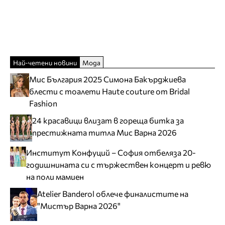
Най-четени новини
Мода
Мис България 2025 Симона Бакърджиева
блести с тоалети Haute couture от Bridal
Fashion
24 красавици влизат в гореща битка за
престижната титла Мис Варна 2026
Институт Конфуций – София отбеляза 20-
годишнината си с тържествен концерт и ревю
на поли мамиен
Atelier Banderol облече финалистите на
"Мистър Варна 2026"