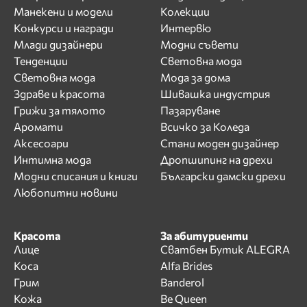
Манекени и модели
Колекции
Конкурси и награди
Интервю
Млади дизайнери
Модни съвети
Тенденции
Световна мода
Световна мода
Мода за дома
Здраве и красота
Шивашка индустрия
Грижи за тялото
Пазаруване
Аромати
Всичко за Коледа
Аксесоари
Стани моден дизайнер
Интимна мода
Дропшипинг на дрехи
Модни списания и книги
Български дамски дрехи
Любопитни новини
Красота
За абитуриенти
Лице
Сватбен Бутик ALEGRA
Коса
Alfa Brides
Грим
Banderol
Кожа
Be Queen