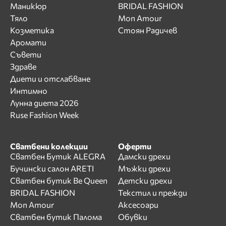
Маникюр
BRIDAL FASHION
Тяло
Mon Amour
Козметика
Стоян Радичев
Аромати
Съвети
Здраве
Диети и отслабване
Интимно
Лунна диета 2026
Ruse Fashion Week
Сватбени колекции
Оферти
Сватбен Бутик ALEGRA
Дамски дрехи
Бучински салон ARETI
Мъжки дрехи
Сватбен бутик Be Queen
Детски дрехи
BRIDAL FASHION
Текстил и прежди
Mon Amour
Аксесоари
Сватбен бутик Палома
Обувки