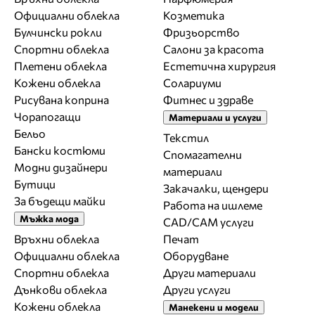
Официални облекла
Козметика
Булчински рокли
Фризьорство
Спортни облекла
Салони за красота
Плетени облекла
Естетична хирургия
Кожени облекла
Солариуми
Рисувана коприна
Фитнес и здраве
Чорапогащи
Материали и услуги
Бельо
Текстил
Бански костюми
Спомагателни
Модни дизайнери
материали
Бутици
Закачалки, щендери
За бъдещи майки
Работа на ишлеме
Мъжка мода
CAD/CAM услуги
Връхни облекла
Печат
Официални облекла
Оборудване
Спортни облекла
Други материали
Дънкови облекла
Други услуги
Кожени облекла
Манекени и модели