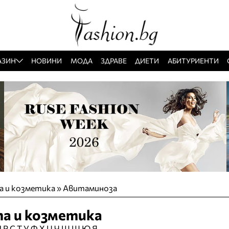
АЗИН
НОВИНИ
МОДА
ЗДРАВЕ
ДИЕТИ
АБИТУРИЕНТИ
та и козметика » Авитаминоза
та и козметика
П
Р
С
Т
У
Ф
Х
Ц
Ч
Ш
Щ
Ю
Я