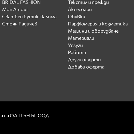
BRIDAL FASHION
Текстил и прежди
Mon Amour
Аксесоари
Сватбен бутик Палома
Обувки
Стоян Радичев
Парфюмерия и козметика
Машини и оборудване
Материали
Услуги
Работа
Други оферти
Добави оферта
рка на ФАШЪН.БГ ООД.