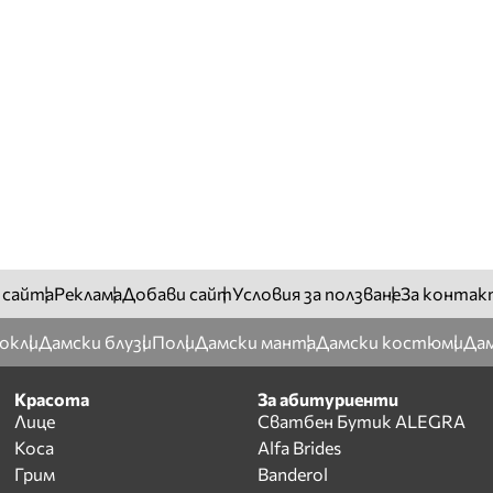
 сайта
Реклама
Добави сайт
Условия за ползване
За контак
окли
Дамски блузи
Поли
Дамски манта
Дамски костюми
Дам
Красота
За абитуриенти
Лице
Сватбен Бутик ALEGRA
Коса
Alfa Brides
Грим
Banderol