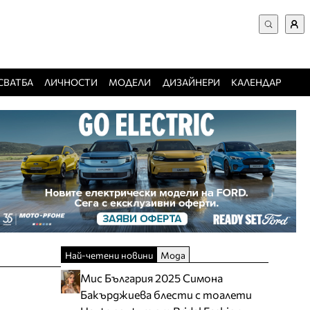
ВХОД за потребители
Търси в сайта
Забравена парола
СВАТБА
ЛИЧНОСТИ
МОДЕЛИ
ДИЗАЙНЕРИ
КАЛЕНДАР
Регистрация
Добавяне на фирма
Защо да се регистрирам
Най-четени новини
Мода
Мис България 2025 Симона
Бакърджиева блести с тоалети