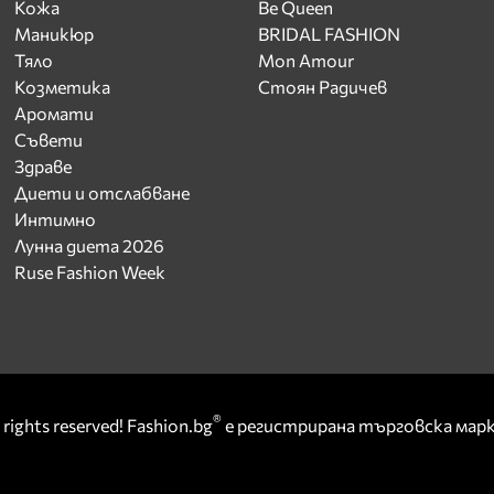
Кожа
Be Queen
Маникюр
BRIDAL FASHION
Тяло
Mon Amour
Козметика
Стоян Радичев
Аромати
Съвети
Здраве
Диети и отслабване
Интимно
Лунна диета 2026
Ruse Fashion Week
®
rights reserved! Fashion.bg
е регистрирана търговска ма