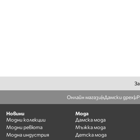
За
Онлайн магазин
Дамски дрехи
Р
Новини
Мода
Модни колекции
Дамска мода
Модни ревюта
Мъжка мода
Модна индустрия
Детска мода