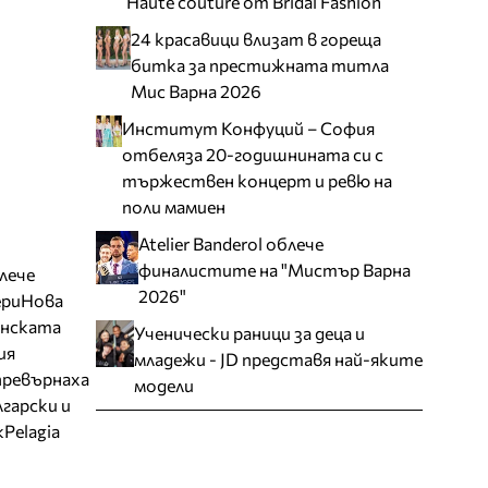
Haute couture от Bridal Fashion
24 красавици влизат в гореща
битка за престижната титла
Мис Варна 2026
Институт Конфуций – София
отбеляза 20-годишнината си с
тържествен концерт и ревю на
поли мамиен
Atelier Banderol облече
финалистите на "Мистър Варна
блече
2026"
ери
Нова
нската
Ученически раници за деца и
ия
младежи - JD представя най-яките
превърнаха
модели
гарски и
k
Pelagia