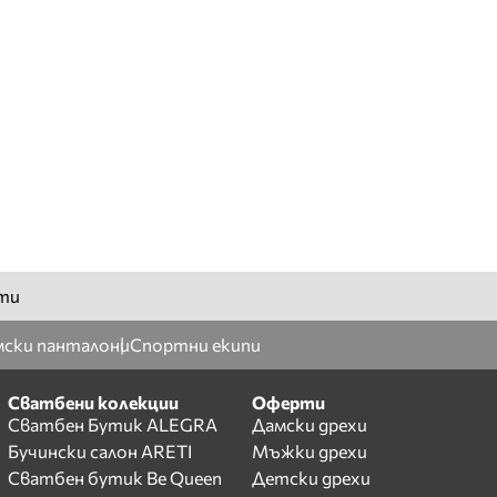
ти
ски панталони
Спортни екипи
Сватбени колекции
Оферти
Сватбен Бутик ALEGRA
Дамски дрехи
Бучински салон ARETI
Мъжки дрехи
Сватбен бутик Be Queen
Детски дрехи