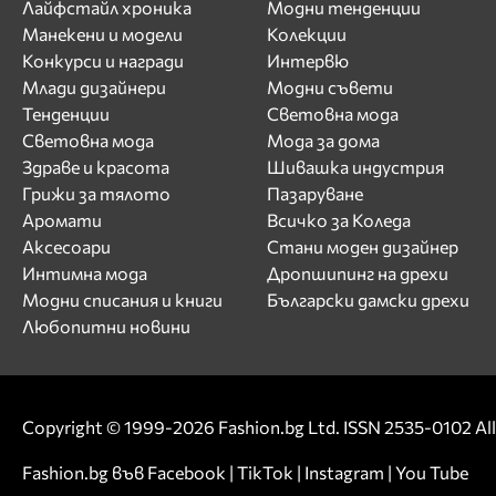
Лайфстайл хроника
Модни тенденции
Манекени и модели
Колекции
Конкурси и награди
Интервю
Млади дизайнери
Модни съвети
Тенденции
Световна мода
Световна мода
Мода за дома
Здраве и красота
Шивашка индустрия
Грижи за тялото
Пазаруване
Аромати
Всичко за Коледа
Аксесоари
Стани моден дизайнер
Интимна мода
Дропшипинг на дрехи
Модни списания и книги
Български дамски дрехи
Любопитни новини
Copyright © 1999-2026 Fashion.bg Ltd. ISSN 2535-0102 All 
Fashion.bg във
Facebook
|
TikTok
|
Instagram
|
You Tube