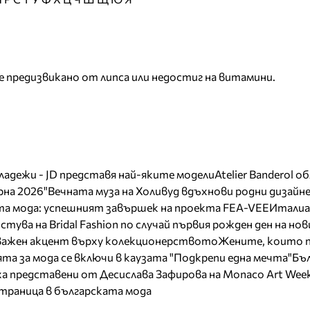
 предизвикано от липса или недостиг на витамини.
младежи - JD представя най-яките модели
Atelier Banderol о
на 2026"
Вечната муза на Холивуд вдъхнови родни дизайн
ата мода: успешният завършек на проекта FEA-VEE
Италиа
тува на Bridal Fashion по случай първия рожден ден на нов
 важен акцент върху колекционерството
Жените, които 
та за мода се включи в каузата "Подкрепи една мечта"
Бъл
а представени от Десислава Зафирова на Monaco Art Wee
страница в българската мода