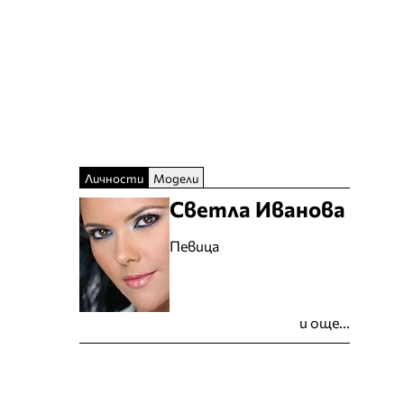
Личности
Модели
Светла Иванова
Певица
и още...