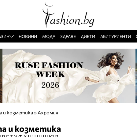
АЗИН
НОВИНИ
МОДА
ЗДРАВЕ
ДИЕТИ
АБИТУРИЕНТИ
а и козметика » Ахромия
та и козметика
П
Р
С
Т
У
Ф
Х
Ц
Ч
Ш
Щ
Ю
Я