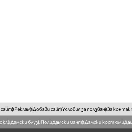
 сайта
Реклама
Добави сайт
Условия за ползване
За контак
окли
Дамски блузи
Поли
Дамски манта
Дамски костюми
Дам