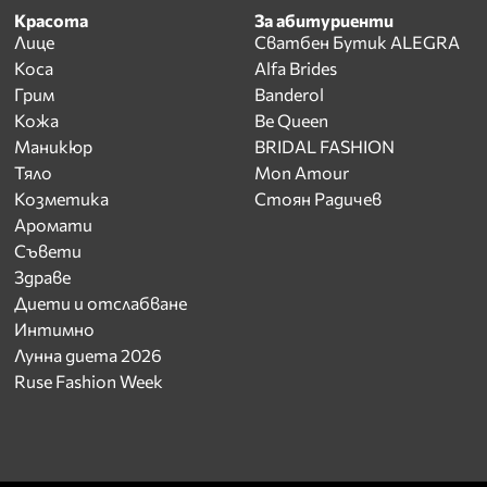
Красота
За абитуриенти
Лице
Сватбен Бутик ALEGRA
Коса
Alfa Brides
Грим
Banderol
Кожа
Be Queen
Маникюр
BRIDAL FASHION
Тяло
Mon Amour
Козметика
Стоян Радичев
Аромати
Съвети
Здраве
Диети и отслабване
Интимно
Лунна диета 2026
Ruse Fashion Week