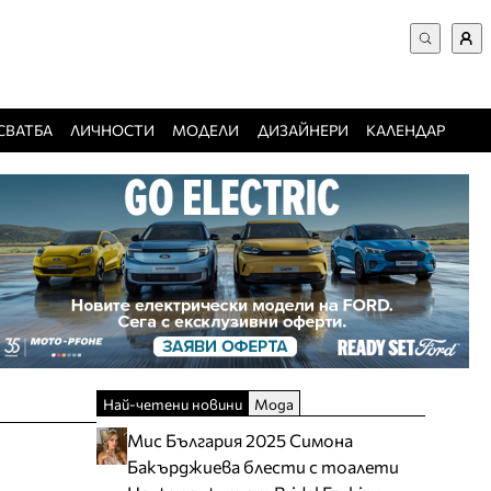
ВХОД за потребители
Търси в сайта
Забравена парола
СВАТБА
ЛИЧНОСТИ
МОДЕЛИ
ДИЗАЙНЕРИ
КАЛЕНДАР
Регистрация
Добавяне на фирма
Защо да се регистрирам
Най-четени новини
Мода
Мис България 2025 Симона
Бакърджиева блести с тоалети