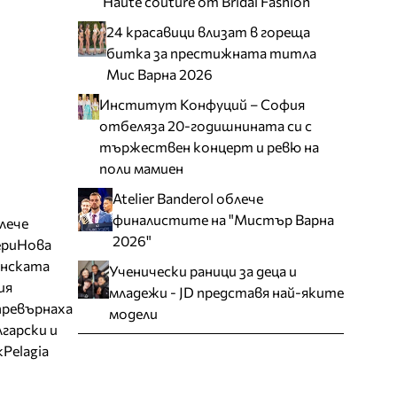
Haute couture от Bridal Fashion
24 красавици влизат в гореща
битка за престижната титла
Мис Варна 2026
Институт Конфуций – София
отбеляза 20-годишнината си с
тържествен концерт и ревю на
поли мамиен
Atelier Banderol облече
финалистите на "Мистър Варна
блече
2026"
ери
Нова
нската
Ученически раници за деца и
ия
младежи - JD представя най-яките
превърнаха
модели
гарски и
k
Pelagia