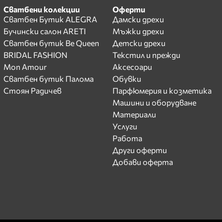
Сватбени колекции
Оферти
Сватбен Бутик ALEGRA
Дамски дрехи
Бучински салон ARETI
Мъжки дрехи
Сватбен бутик Be Queen
Детски дрехи
BRIDAL FASHION
Текстил и прежди
Mon Amour
Аксесоари
Сватбен бутик Палома
Обувки
Стоян Радичев
Парфюмерия и козметика
Машини и оборудване
Материали
Услуги
Работа
Други оферти
Добави оферта