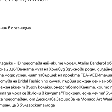
нин в организма.
младежи - JD представя най-яките модели
Atelier Banderol о
на 2026"
Вечната муза на Холивуд вдъхнови родни дизайн
ата мода: успешният завършек на проекта FEA-VEE
Италиа
тува на Bridal Fashion по случай първия рожден ден на нов
 важен акцент върху колекционерството
Жените, които 
та за мода се включи в каузата "Подкрепи една мечта"
Бъл
а представени от Десислава Зафирова на Monaco Art Wee
страница в българската мода