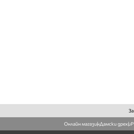
За
Онлайн магазин
Дамски дрехи
Р