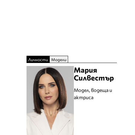
Личности
Модели
Мария
Силвестър
Модел, водеща и
актриса