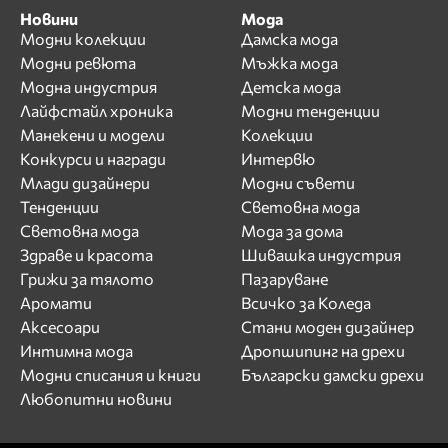
Новини
Мода
Модни колекции
Дамска мода
Модни ревюта
Мъжка мода
Модна индустрия
Детска мода
Лайфстайл хроника
Модни тенденции
Манекени и модели
Колекции
Конкурси и награди
Интервю
Млади дизайнери
Модни съвети
Тенденции
Световна мода
Световна мода
Мода за дома
Здраве и красота
Шивашка индустрия
Грижи за тялото
Пазаруване
Аромати
Всичко за Коледа
Аксесоари
Стани моден дизайнер
Интимна мода
Дропшипинг на дрехи
Модни списания и книги
Български дамски дрехи
Любопитни новини