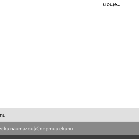
и още...
ти
ски панталони
Спортни екипи