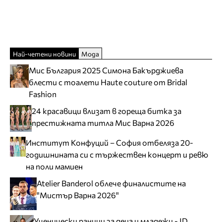
Най-четени новини
Мода
Мис България 2025 Симона Бакърджиева
блести с тоалети Haute couture от Bridal
Fashion
24 красавици влизат в гореща битка за
престижната титла Мис Варна 2026
Институт Конфуций – София отбеляза 20-
годишнината си с тържествен концерт и ревю
на поли мамиен
Atelier Banderol облече финалистите на
"Мистър Варна 2026"
Ученически раници за деца и младежи - JD