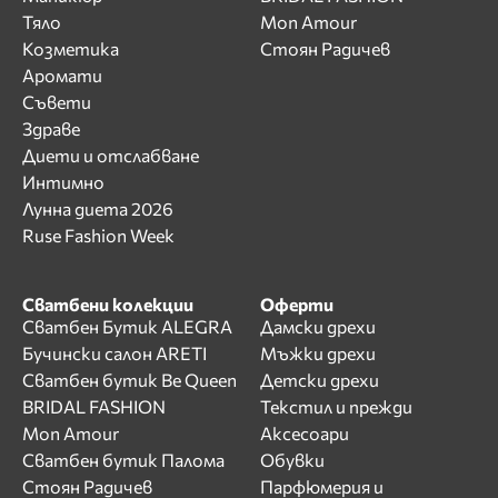
Тяло
Mon Amour
Козметика
Стоян Радичев
Аромати
Съвети
Здраве
Диети и отслабване
Интимно
Лунна диета 2026
Ruse Fashion Week
Сватбени колекции
Оферти
Сватбен Бутик ALEGRA
Дамски дрехи
Бучински салон ARETI
Мъжки дрехи
Сватбен бутик Be Queen
Детски дрехи
BRIDAL FASHION
Текстил и прежди
Mon Amour
Аксесоари
Сватбен бутик Палома
Обувки
Стоян Радичев
Парфюмерия и