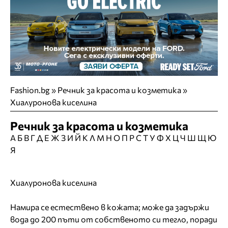
Fashion.bg
»
Речник за красота и козметика »
Хиалуронова киселина
Речник за красота и козметика
А
Б
В
Г
Д
Е
Ж
З
И
Й
К
Л
М
Н
О
П
Р
С
Т
У
Ф
Х
Ц
Ч
Ш
Щ
Ю
Я
Хиалуронова киселина
Намира се естествено в кожата; може да задържи
вода до 200 пъти от собственото си тегло, поради