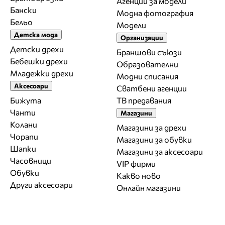
Агенции за модели
Бански
Модна фотография
Бельо
Модели
Детска мода
Организации
Детски дрехи
Браншови съюзи
Бебешки дрехи
Образователни
Младежки дрехи
Модни списания
Аксесоари
Сватбени агенции
Бижута
ТВ предавания
Чанти
Магазини
Колани
Магазини за дрехи
Чорапи
Магазини за обувки
Шапки
Магазини за aксесоари
Часовници
VIP фирми
Обувки
Какво ново
Други аксесоари
Онлайн магазини