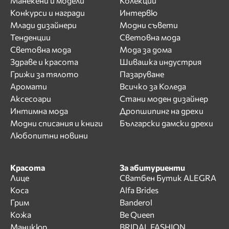
Манекени и модели
Колекции
Конкурси и награди
Интервю
Млади дизайнери
Модни съвети
Тенденции
Световна мода
Световна мода
Мода за дома
Здраве и красота
Шивашка индустрия
Грижи за тялото
Пазаруване
Аромати
Всичко за Коледа
Аксесоари
Стани моден дизайнер
Интимна мода
Дропшипинг на дрехи
Модни списания и книги
Български дамски дрехи
Любопитни новини
Красота
За абитуриенти
Лице
Сватбен Бутик ALEGRA
Коса
Alfa Brides
Грим
Banderol
Кожа
Be Queen
Маникюр
BRIDAL FASHION