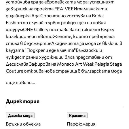
устойчива ера за европейската мода: успешният
завършек на проекта FEA-VEE
Италианската
дизайнерка Ада Сорентино гостува на Bridal
Fashion по случай първия рожден ден на новия
шоурум
ONE Gallery постави важен акцент върху
колекционерството
Жените, които превърнаха
стила в безсмъртие
Академията за мода се включи в
каузата "Подкрепи една мечта"
Български и
чуждестранни художници бяха представени от
Десислава Зафирова на Monaco Art Week
Pelagia Stage
Couture открива нова страница в българската мода
още новини...
Директория
Дамска мода
Красота
Връхни облекла
Парфюмерия