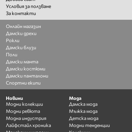
Условия за ползване
За контакти
Онлайн магазин
Дамски дрехи
Рокли
Дамски блузи
Поли
Дамски манта
Дамски костюми
Дамски панталони
Спортни екипи
Новини
Мода
Модни колекции
Дамска мода
Модни ревюта
Мъжка мода
Модна индустрия
Детска мода
Лайфстайл хроника
Модни тенденции