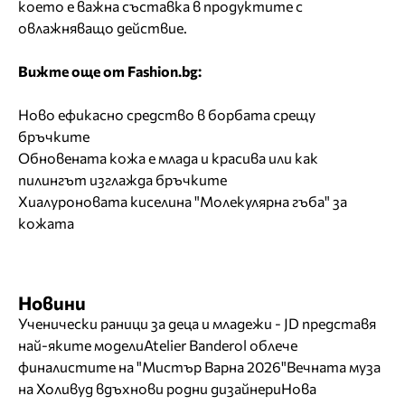
което е важна съставка в продуктите с
овлажняващо действие.
Вижте още от Fashion.bg:
Ново ефикасно средство в борбата срещу
бръчките
Обновената кожа е млада и красива или как
пилингът изглажда бръчките
Хиалуроновата киселина "Молекулярна гъба" за
кожата
Новини
Ученически раници за деца и младежи - JD представя
най-яките модели
Atelier Banderol облече
финалистите на "Мистър Варна 2026"
Вечната муза
на Холивуд вдъхнови родни дизайнери
Нова