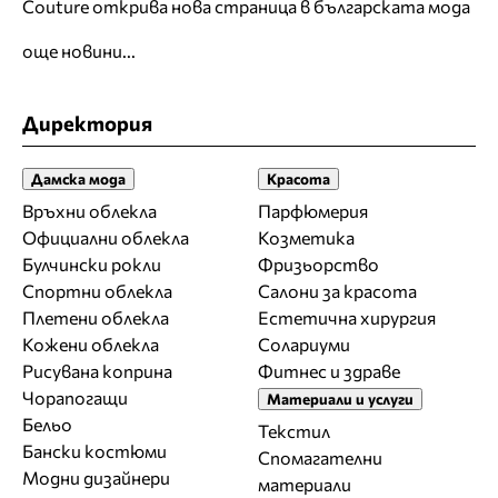
Couture открива нова страница в българската мода
още новини...
Директория
Дамска мода
Красота
Връхни облекла
Парфюмерия
Официални облекла
Козметика
Булчински рокли
Фризьорство
Спортни облекла
Салони за красота
Плетени облекла
Естетична хирургия
Кожени облекла
Солариуми
Рисувана коприна
Фитнес и здраве
Чорапогащи
Материали и услуги
Бельо
Текстил
Бански костюми
Спомагателни
Модни дизайнери
материали