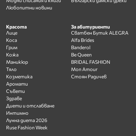
Модни списания и книги
Български дамски дрехи
Любопитни новини
Красота
За абитуриенти
Лице
Сватбен Бутик ALEGRA
Коса
Alfa Brides
Грим
Banderol
Кожа
Be Queen
Маникюр
BRIDAL FASHION
Тяло
Mon Amour
Козметика
Стоян Радичев
Аромати
Съвети
Здраве
Диети и отслабване
Интимно
Лунна диета 2026
Ruse Fashion Week