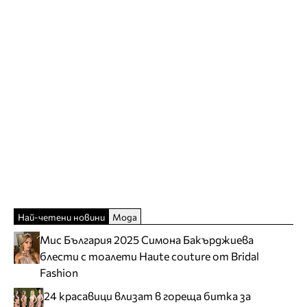
Най-четени новини
Мода
Мис България 2025 Симона Бакърджиева
блести с тоалети Haute couture от Bridal
Fashion
24 красавици влизат в гореща битка за