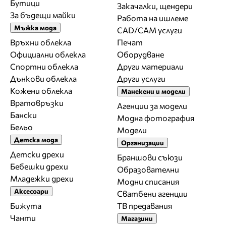
Бутици
Закачалки, щендери
За бъдещи майки
Работа на ишлеме
Мъжка мода
CAD/CAM услуги
Връхни облекла
Печат
Официални облекла
Оборудване
Спортни облекла
Други материали
Дънкови облекла
Други услуги
Кожени облекла
Манекени и модели
Вратовръзки
Агенции за модели
Бански
Модна фотография
Бельо
Модели
Детска мода
Организации
Детски дрехи
Браншови съюзи
Бебешки дрехи
Образователни
Младежки дрехи
Модни списания
Аксесоари
Сватбени агенции
Бижута
ТВ предавания
Чанти
Магазини