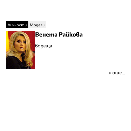
Личности
Модели
Венета Райкова
водеща
и още...