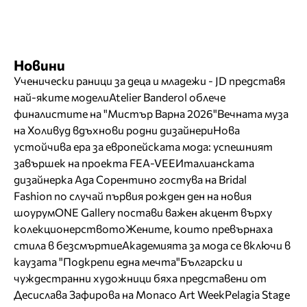
Новини
Ученически раници за деца и младежи - JD представя
най-яките модели
Atelier Banderol облече
финалистите на "Мистър Варна 2026"
Вечната муза
на Холивуд вдъхнови родни дизайнери
Нова
устойчива ера за европейската мода: успешният
завършек на проекта FEA-VEE
Италианската
дизайнерка Ада Сорентино гостува на Bridal
Fashion по случай първия рожден ден на новия
шоурум
ONE Gallery постави важен акцент върху
колекционерството
Жените, които превърнаха
стила в безсмъртие
Академията за мода се включи в
каузата "Подкрепи една мечта"
Български и
чуждестранни художници бяха представени от
Десислава Зафирова на Monaco Art Week
Pelagia Stage