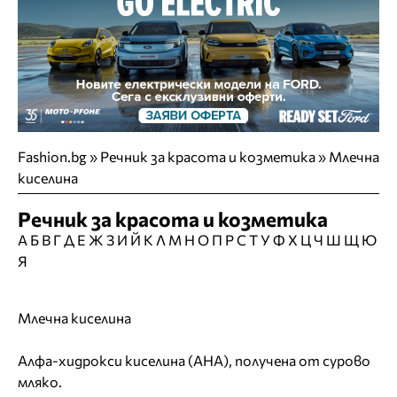
Fashion.bg
»
Речник за красота и козметика » Млечна
киселина
Речник за красота и козметика
А
Б
В
Г
Д
Е
Ж
З
И
Й
К
Л
М
Н
О
П
Р
С
Т
У
Ф
Х
Ц
Ч
Ш
Щ
Ю
Я
Млечна киселина
Алфа-хидрокси киселина (АНА), получена от сурово
мляко.