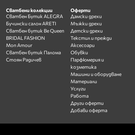
Сватбени колекции
Оферти
Сватбен Бутик ALEGRA
Дамски дрехи
Бучински салон ARETI
Мъжки дрехи
Сватбен бутик Be Queen
Детски дрехи
BRIDAL FASHION
Текстил и прежди
Mon Amour
Аксесоари
Сватбен бутик Палома
Обувки
Стоян Радичев
Парфюмерия и
козметика
Машини и оборудване
Материали
Услуги
Работа
Други оферти
Добави оферта