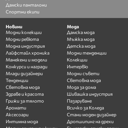
Дамски панталони
Спортни екипи
Новини
Мода
Модни колекции
Дамска мода
Модни ревюта
Мъжка мода
Модна индустрия
Детска мода
Лайфстайл хроника
Модни тенденции
Манекени и модели
Колекции
Конкурси и награди
Интервю
Млади дизайнери
Модни съвети
Тенденции
Световна мода
Световна мода
Мода за дома
Здраве и красота
Шивашка индустрия
Грижи за тялото
Пазаруване
Аромати
Всичко за Коледа
Аксесоари
Стани моден дизайнер
Интимна мода
Дропшипинг на дрехи