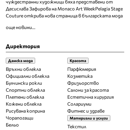
чуждестранни художници бяха представени от
Десислава Зафирова на Monaco Art Week
Pelagia Stage
Couture открива нова страница в българската мода
още новини...
Директория
Дамска мода
Красота
Връхни облекла
Парфюмерия
Официални облекла
Козметика
Булчински рокли
Фризьорство
Спортни облекла
Салони за красота
Плетени облекла
Естетична хирургия
Кожени облекла
Солариуми
Рисувана коприна
Фитнес и здраве
Чорапогащи
Материали и услуги
Бельо
Текстил