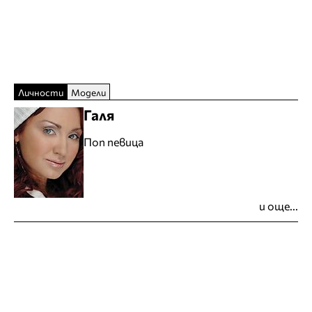
Личности
Модели
Галя
Поп певица
и още...