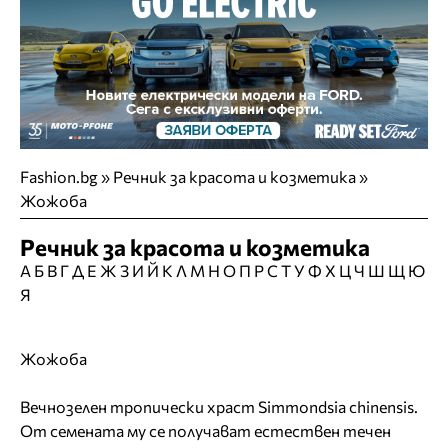
Fashion.bg
»
Речник за красота и козметика »
Жожоба
Речник за красота и козметика
А
Б
В
Г
Д
Е
Ж
З
И
Й
К
Л
М
Н
О
П
Р
С
Т
У
Ф
Х
Ц
Ч
Ш
Щ
Ю
Я
Жожоба
Вечнозелен тропически храст Simmondsia chinensis.
От семената му се получават естествен течен