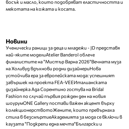
восък и масло, които подобряват еластичността и
мекотата на кожата и косата.
Новини
Ученически раници за деца и младежи - JD представя
най-яките модели
Atelier Banderol облече
финалистите на "Мистър Варна 2026"
Вечната муза
на Холивуд вдъхнови родни дизайнери
Нова
устойчива ера за европейската мода: успешният
завършек на проекта FEA-VEE
Италианската
дизайнерка Ада Сорентино гостува на Bridal
Fashion по случай първия рожден ден на новия
шоурум
ONE Gallery постави важен акцент върху
колекционерството
Жените, които превърнаха
стила в безсмъртие
Академията за мода се включи в
каузата "Подкрепи една мечта"
Български и