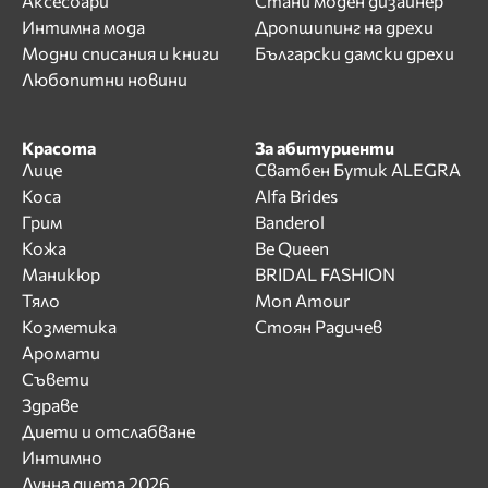
Аксесоари
Стани моден дизайнер
Интимна мода
Дропшипинг на дрехи
Модни списания и книги
Български дамски дрехи
Любопитни новини
Красота
За абитуриенти
Лице
Сватбен Бутик ALEGRA
Коса
Alfa Brides
Грим
Banderol
Кожа
Be Queen
Маникюр
BRIDAL FASHION
Тяло
Mon Amour
Козметика
Стоян Радичев
Аромати
Съвети
Здраве
Диети и отслабване
Интимно
Лунна диета 2026