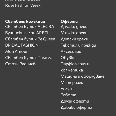
Ruse Fashion Week
Сватбени колекции
Оферти
Сватбен Бутик ALEGRA
Дамски дрехи
Бучински салон ARETI
Мъжки дрехи
Сватбен бутик Be Queen
Детски дрехи
BRIDAL FASHION
Текстил и прежди
Mon Amour
Аксесоари
Сватбен бутик Палома
Обувки
Стоян Радичев
Парфюмерия и
козметика
Машини и оборудване
Материали
Услуги
Работа
Други оферти
Добави оферта