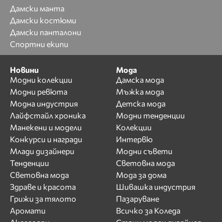
Дамски манта
Дамски костюми
Дамски панталони
Спортни екипи
Новини
Мода
Модни колекции
Дамска мода
Модни ревюта
Мъжка мода
Модна индустрия
Детска мода
Лайфстайл хроника
Модни тенденции
Манекени и модели
Колекции
Конкурси и награди
Интервю
Млади дизайнери
Модни съвети
Тенденции
Световна мода
Световна мода
Мода за дома
Здраве и красота
Шивашка индустрия
Грижи за тялото
Пазаруване
Аромати
Всичко за Коледа