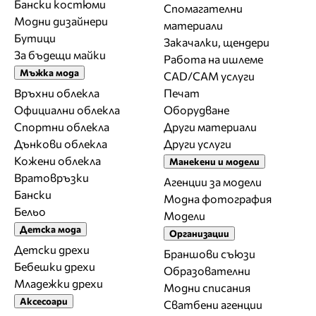
Бански костюми
Спомагателни
Модни дизайнери
материали
Бутици
Закачалки, щендери
За бъдещи майки
Работа на ишлеме
Мъжка мода
CAD/CAM услуги
Връхни облекла
Печат
Официални облекла
Оборудване
Спортни облекла
Други материали
Дънкови облекла
Други услуги
Кожени облекла
Манекени и модели
Вратовръзки
Агенции за модели
Бански
Модна фотография
Бельо
Модели
Детска мода
Организации
Детски дрехи
Браншови съюзи
Бебешки дрехи
Образователни
Младежки дрехи
Модни списания
Аксесоари
Сватбени агенции