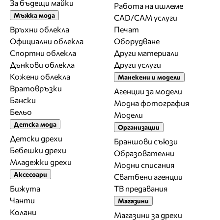
За бъдещи майки
Работа на ишлеме
Мъжка мода
CAD/CAM услуги
Връхни облекла
Печат
Официални облекла
Оборудване
Спортни облекла
Други материали
Дънкови облекла
Други услуги
Кожени облекла
Манекени и модели
Вратовръзки
Агенции за модели
Бански
Модна фотография
Бельо
Модели
Детска мода
Организации
Детски дрехи
Браншови съюзи
Бебешки дрехи
Образователни
Младежки дрехи
Модни списания
Аксесоари
Сватбени агенции
Бижута
ТВ предавания
Чанти
Магазини
Колани
Магазини за дрехи