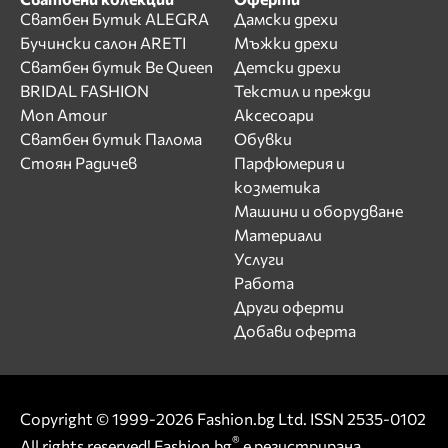
Сватбен Бутик ALEGRA
Дамски дрехи
Бучински салон ARETI
Мъжки дрехи
Сватбен бутик Be Queen
Детски дрехи
BRIDAL FASHION
Текстил и прежди
Mon Amour
Аксесоари
Сватбен бутик Палома
Обувки
Стоян Радичев
Парфюмерия и
козметика
Машини и оборудване
Материали
Услуги
Работа
Други оферти
Добави оферта
Copyright © 1999-2026 Fashion.bg Ltd. ISSN 2535-0102
®
All rights reserved! Fashion.bg
е регистрирана