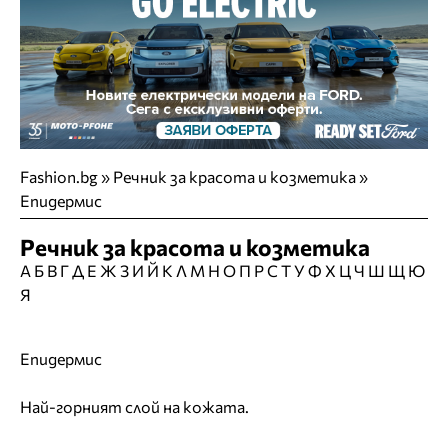
Fashion.bg
»
Речник за красота и козметика »
Епидермис
Речник за красота и козметика
А
Б
В
Г
Д
Е
Ж
З
И
Й
К
Л
М
Н
О
П
Р
С
Т
У
Ф
Х
Ц
Ч
Ш
Щ
Ю
Я
Епидермис
Най-горният слой на кожата.