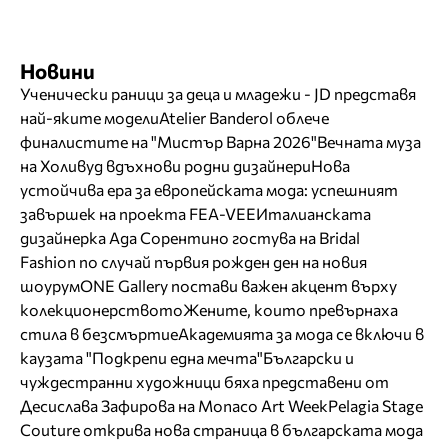
Новини
Ученически раници за деца и младежи - JD представя
най-яките модели
Atelier Banderol облече
финалистите на "Мистър Варна 2026"
Вечната муза
на Холивуд вдъхнови родни дизайнери
Нова
устойчива ера за европейската мода: успешният
завършек на проекта FEA-VEE
Италианската
дизайнерка Ада Сорентино гостува на Bridal
Fashion по случай първия рожден ден на новия
шоурум
ONE Gallery постави важен акцент върху
колекционерството
Жените, които превърнаха
стила в безсмъртие
Академията за мода се включи в
каузата "Подкрепи една мечта"
Български и
чуждестранни художници бяха представени от
Десислава Зафирова на Monaco Art Week
Pelagia Stage
Couture открива нова страница в българската мода