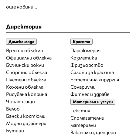
още новини...
Директория
Дамска мода
Красота
Връхни облекла
Парфюмерия
Официални облекла
Козметика
Булчински рокли
Фризьорство
Спортни облекла
Салони за красота
Плетени облекла
Естетична хирургия
Кожени облекла
Солариуми
Рисувана коприна
Фитнес и здраве
Чорапогащи
Материали и услуги
Бельо
Текстил
Бански костюми
Спомагателни
Модни дизайнери
материали
Бутици
Закачалки, щендери