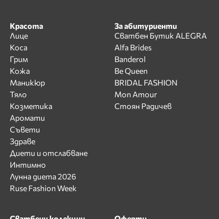
Красота
За абитуриенти
Лице
Сватбен Бутик ALEGRA
Коса
Alfa Brides
Грим
Banderol
Кожа
Be Queen
Маникюр
BRIDAL FASHION
Тяло
Mon Amour
Козметика
Стоян Радичев
Аромати
Съвети
Здраве
Диети и отслабване
Интимно
Лунна диета 2026
Ruse Fashion Week
Сватбени колекции
Оферти