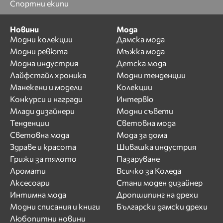
Спортни екипи
Новини
Мода
Модни колекции
Дамска мода
Модни ревюта
Мъжка мода
Модна индустрия
Детска мода
Лайфстайл хроника
Модни тенденции
Манекени и модели
Колекции
Конкурси и награди
Интервю
Млади дизайнери
Модни съвети
Тенденции
Световна мода
Световна мода
Мода за дома
Здраве и красота
Шивашка индустрия
Грижи за тялото
Пазаруване
Аромати
Всичко за Коледа
Аксесоари
Стани моден дизайнер
Интимна мода
Дропшипинг на дрехи
Модни списания и книги
Български дамски дрехи
Любопитни новини