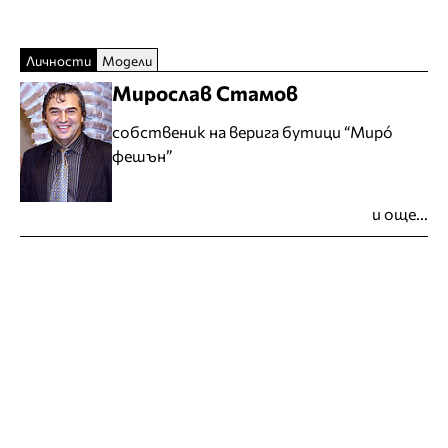
Личности
Модели
Мирослав Стамов
собственик на верига бутици “Мирó
фешън”
и още...