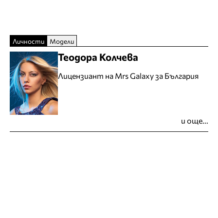
Личности
Модели
Теодора Колчева
Лицензиант на Mrs Galaxy за България
и още...