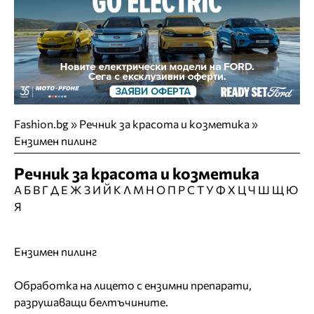
Fashion.bg
»
Речник за красота и козметика »
Ензимен пилинг
Речник за красота и козметика
А
Б
В
Г
Д
Е
Ж
З
И
Й
К
Л
М
Н
О
П
Р
С
Т
У
Ф
Х
Ц
Ч
Ш
Щ
Ю
Я
Ензимен пилинг
Обработка на лицето с ензимни препарати,
разрушаващи белтъчините.