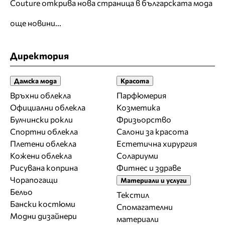
Couture открива нова страница в българската мода
още новини...
Директория
Дамска мода
Красота
Връхни облекла
Парфюмерия
Официални облекла
Козметика
Булчински рокли
Фризьорство
Спортни облекла
Салони за красота
Плетени облекла
Естетична хирургия
Кожени облекла
Солариуми
Рисувана коприна
Фитнес и здраве
Чорапогащи
Материали и услуги
Бельо
Текстил
Бански костюми
Спомагателни
Модни дизайнери
материали