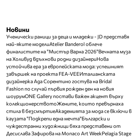
Новини
Ученически раници за деца и младежи - JD представя
най-яките модели
Atelier Banderol облече
финалистите на "Мистър Варна 2026"
Вечната муза
на Холивуд вдъхнови родни дизайнери
Нова
устойчива ера за европейската мода: успешният
завършек на проекта FEA-VEE
Италианската
дизайнерка Ада Сорентино гостува на Bridal
Fashion по случай първия рожден ден на новия
шоурум
ONE Gallery постави важен акцент върху
колекционерството
Жените, които превърнаха
стила в безсмъртие
Академията за мода се включи в
каузата "Подкрепи една мечта"
Български и
чуждестранни художници бяха представени от
Десислава Зафирова на Monaco Art Week
Pelagia Stage