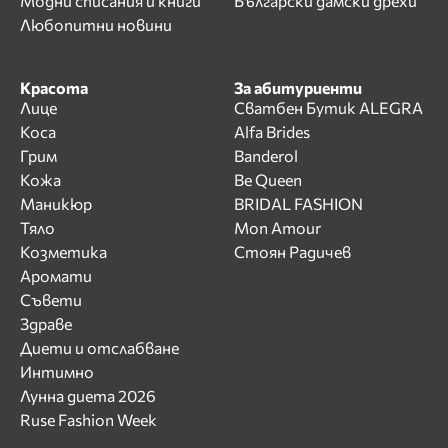
Модни списания и книги
Български дамски дрехи
Любопитни новини
Красота
За абитуриенти
Лице
Сватбен Бутик ALEGRA
Коса
Alfa Brides
Грим
Banderol
Кожа
Be Queen
Маникюр
BRIDAL FASHION
Тяло
Mon Amour
Козметика
Стоян Радичев
Аромати
Съвети
Здраве
Диети и отслабване
Интимно
Лунна диета 2026
Ruse Fashion Week