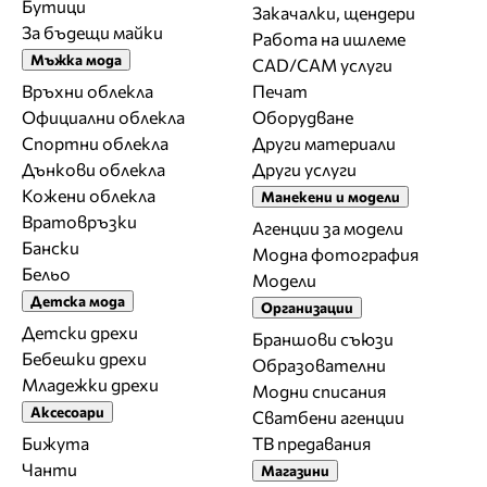
Бутици
Закачалки, щендери
За бъдещи майки
Работа на ишлеме
Мъжка мода
CAD/CAM услуги
Връхни облекла
Печат
Официални облекла
Оборудване
Спортни облекла
Други материали
Дънкови облекла
Други услуги
Кожени облекла
Манекени и модели
Вратовръзки
Агенции за модели
Бански
Модна фотография
Бельо
Модели
Детска мода
Организации
Детски дрехи
Браншови съюзи
Бебешки дрехи
Образователни
Младежки дрехи
Модни списания
Аксесоари
Сватбени агенции
Бижута
ТВ предавания
Чанти
Магазини