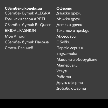
Сватбени колекции
Оферти
Сватбен Бутик ALEGRA
Дамски дрехи
Бучински салон ARETI
Мъжки дрехи
Сватбен бутик Be Queen
Детски дрехи
BRIDAL FASHION
Текстил и прежди
Mon Amour
Аксесоари
Сватбен бутик Палома
Обувки
Стоян Радичев
Парфюмерия и
козметика
Машини и оборудване
Материали
Услуги
Работа
Други оферти
Добави оферта