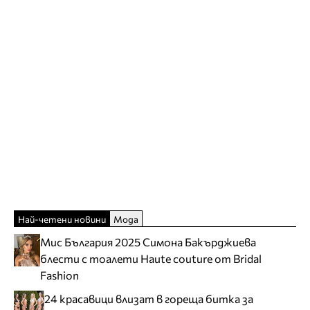
Най-четени новини
Мода
Мис България 2025 Симона Бакърджиева
блести с тоалети Haute couture от Bridal
Fashion
24 красавици влизат в гореща битка за