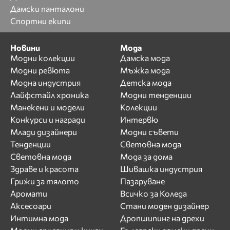
Дамски панталони
Спортни екипи
Новини
Мода
Модни колекции
Дамска мода
Модни ревюта
Мъжка мода
Модна индустрия
Детска мода
Лайфстайл хроника
Модни тенденции
Манекени и модели
Колекции
Конкурси и награди
Интервю
Млади дизайнери
Модни съвети
Тенденции
Световна мода
Световна мода
Мода за дома
Здраве и красота
Шивашка индустрия
Грижи за тялото
Пазаруване
Аромати
Всичко за Коледа
Аксесоари
Стани моден дизайнер
Интимна мода
Дропшипинг на дрехи