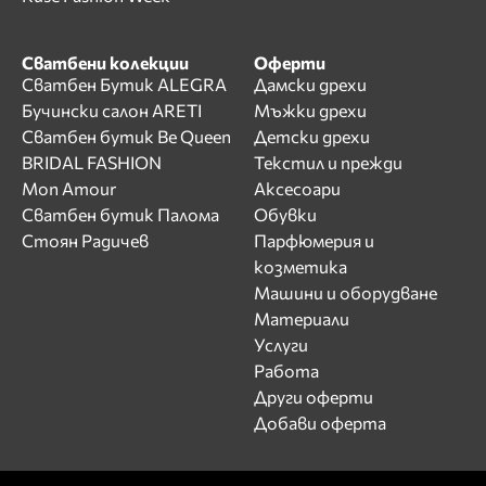
Сватбени колекции
Оферти
Сватбен Бутик ALEGRA
Дамски дрехи
Бучински салон ARETI
Мъжки дрехи
Сватбен бутик Be Queen
Детски дрехи
BRIDAL FASHION
Текстил и прежди
Mon Amour
Аксесоари
Сватбен бутик Палома
Обувки
Стоян Радичев
Парфюмерия и
козметика
Машини и оборудване
Материали
Услуги
Работа
Други оферти
Добави оферта