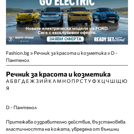
Fashion.bg
»
Речник за красота и козметика » D -
Пантенол
Речник за красота и козметика
А
Б
В
Г
Д
Е
Ж
З
И
Й
К
Л
М
Н
О
П
Р
С
Т
У
Ф
Х
Ц
Ч
Ш
Щ
Ю
Я
D - Пантенол
Притежава оздравително действие, възстановява
еластичността на кожата, увредена от външни