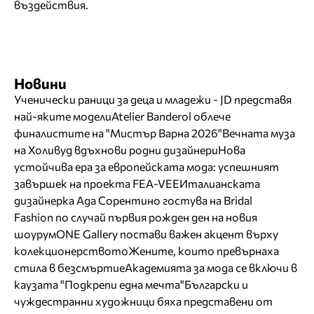
въздействия.
Новини
Ученически раници за деца и младежи - JD представя
най-яките модели
Atelier Banderol облече
финалистите на "Мистър Варна 2026"
Вечната муза
на Холивуд вдъхнови родни дизайнери
Нова
устойчива ера за европейската мода: успешният
завършек на проекта FEA-VEE
Италианската
дизайнерка Ада Сорентино гостува на Bridal
Fashion по случай първия рожден ден на новия
шоурум
ONE Gallery постави важен акцент върху
колекционерството
Жените, които превърнаха
стила в безсмъртие
Академията за мода се включи в
каузата "Подкрепи една мечта"
Български и
чуждестранни художници бяха представени от