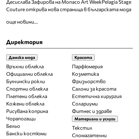
Десислава Зафирова на Monaco Art Week
Pelagia Stage
Couture открива нова страница в българската мода
още новини...
Директория
Дамска мода
Красота
Връхни облекла
Парфюмерия
Официални облекла
Козметика
Булчински рокли
Фризьорство
Спортни облекла
Салони за красота
Плетени облекла
Естетична хирургия
Кожени облекла
Солариуми
Рисувана коприна
Фитнес и здраве
Чорапогащи
Материали и услуги
Бельо
Текстил
Бански костюми
Спомагателни