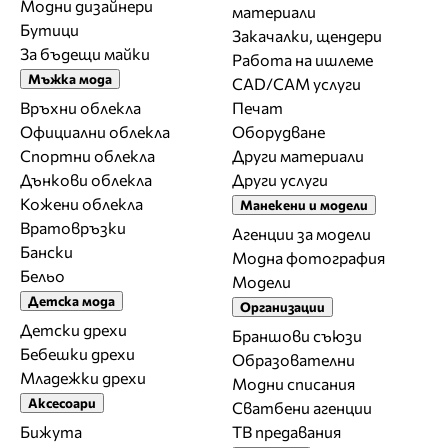
Модни дизайнери
материали
Бутици
Закачалки, щендери
За бъдещи майки
Работа на ишлеме
Мъжка мода
CAD/CAM услуги
Връхни облекла
Печат
Официални облекла
Оборудване
Спортни облекла
Други материали
Дънкови облекла
Други услуги
Кожени облекла
Манекени и модели
Вратовръзки
Агенции за модели
Бански
Модна фотография
Бельо
Модели
Детска мода
Организации
Детски дрехи
Браншови съюзи
Бебешки дрехи
Образователни
Младежки дрехи
Модни списания
Аксесоари
Сватбени агенции
Бижута
ТВ предавания