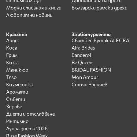
Интимна мода
Дропшипинг на дрехи
Модни списания и книги
Български дамски дрехи
Любопитни новини
Красота
За абитуриенти
Лице
Сватбен Бутик ALEGRA
Коса
Alfa Brides
Грим
Banderol
Кожа
Be Queen
Маникюр
BRIDAL FASHION
Тяло
Mon Amour
Козметика
Стоян Радичев
Аромати
Съвети
Здраве
Диети и отслабване
Интимно
Лунна диета 2026
Ruse Fashion Week