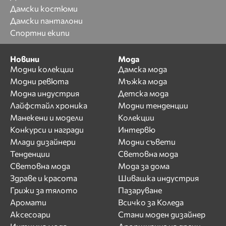
Дамски костюми
Дамски панталони
Спортни екипи
Новини
Мода
Модни колекции
Дамска мода
Модни ревюта
Мъжка мода
Модна индустрия
Детска мода
Лайфстайл хроника
Модни тенденции
Манекени и модели
Колекции
Конкурси и награди
Интервю
Млади дизайнери
Модни съвети
Тенденции
Световна мода
Световна мода
Мода за дома
Здраве и красота
Шивашка индустрия
Грижи за тялото
Пазаруване
Аромати
Всичко за Коледа
Аксесоари
Стани моден дизайнер