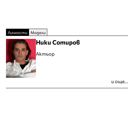
Личности
Модели
Ники Сотиров
Актьор
и още...