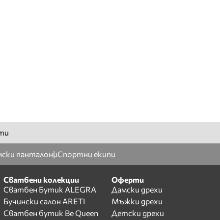
ти
ски панталони
Спортни екипи
Сватбени колекции
Оферти
Сватбен Бутик ALEGRA
Дамски дрехи
Бучински салон ARETI
Мъжки дрехи
Сватбен бутик Be Queen
Детски дрехи