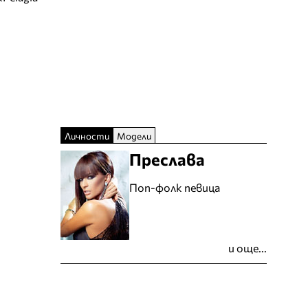
Личности
Модели
Преслава
Поп-фолк певица
и още...