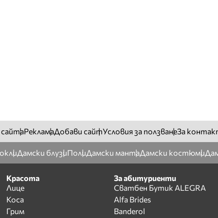
 сайта
Реклама
Добави сайт
Условия за ползване
За контак
окли
Дамски блузи
Поли
Дамски манта
Дамски костюми
Дам
Красота
За абитуриенти
Лице
Сватбен Бутик ALEGRA
Коса
Alfa Brides
Грим
Banderol