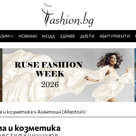
АЗИН
НОВИНИ
МОДА
ЗДРАВЕ
ДИЕТИ
АБИТУРИЕНТИ
а и козметика » Алантоин (Allantoin)
та и козметика
П
Р
С
Т
У
Ф
Х
Ц
Ч
Ш
Щ
Ю
Я