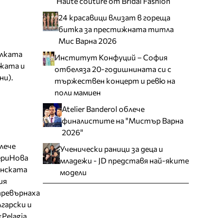
Haute couture от Bridal Fashion
24 красавици влизат в гореща
битка за престижната титла
Мис Варна 2026
илката
Институт Конфуций – София
ожата и
отбеляза 20-годишнината си с
ни).
тържествен концерт и ревю на
поли мамиен
Atelier Banderol облече
финалистите на "Мистър Варна
2026"
блече
Ученически раници за деца и
ери
Нова
младежи - JD представя най-яките
нската
модели
ия
превърнаха
гарски и
k
Pelagia