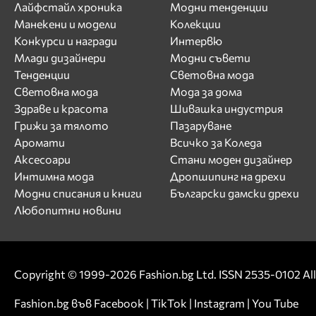
Лайфстайл хроника
Модни тенденции
Манекени и модели
Колекции
Конкурси и награди
Интервю
Млади дизайнери
Модни съвети
Тенденции
Световна мода
Световна мода
Мода за дома
Здраве и красота
Шивашка индустрия
Грижи за тялото
Пазаруване
Аромати
Всичко за Коледа
Аксесоари
Стани моден дизайнер
Интимна мода
Дропшипинг на дрехи
Модни списания и книги
Български дамски дрехи
Любопитни новини
Copyright © 1999-2026 Fashion.bg Ltd. ISSN 2535-0102 All 
Fashion.bg във
Facebook
|
TikTok
|
Instagram
|
You Tube