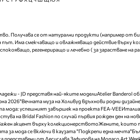
во. Получава се от натурални продукти (например от б
ен път. Има смекчаващо и овлажняващо действие върху к
покояващо, регенериращо и лечебно ( за зарастване на ра
младежи - JD представя най-яките модели
Atelier Banderol о
на 2026"
Вечната муза на Холивуд вдъхнови родни дизайн
ата мода: успешният завършек на проекта FEA-VEE
Италиа
тува на Bridal Fashion по случай първия рожден ден на нов
 важен акцент върху колекционерството
Жените, които 
та за мода се включи в каузата "Подкрепи една мечта"
Бъл
а представени от Десислава Зафирова на Monaco Art Wee