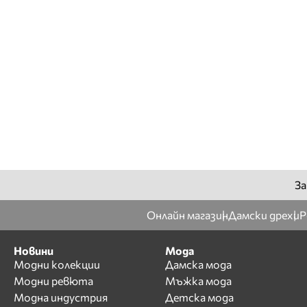
За
Онлайн магазин
Дамски дрехи
Р
Новини
Мода
Модни колекции
Дамска мода
Модни ревюта
Мъжка мода
Модна индустрия
Детска мода