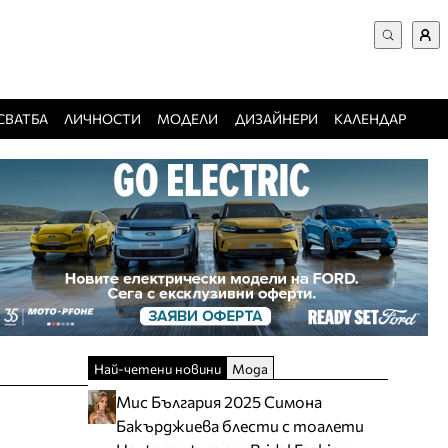
ВХОД за потребители
Търси в сайта
Забравена парола
СВАТБА
ЛИЧНОСТИ
МОДЕЛИ
ДИЗАЙНЕРИ
КАЛЕНДАР
Регистрация
Добавяне на фирма
Защо да се регистрирам
Най-четени новини
Мода
Мис България 2025 Симона
Бакърджиева блести с тоалети