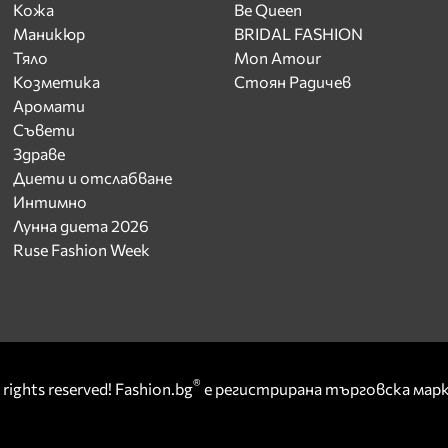
Кожа
Be Queen
Маникюр
BRIDAL FASHION
Тяло
Mon Amour
Козметика
Стоян Радичев
Аромати
Съвети
Здраве
Диети и отслабване
Интимно
Лунна диета 2026
Ruse Fashion Week
®
rights reserved! Fashion.bg
е регистрирана търговска ма