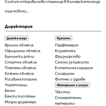
Couture открива нова страница в българската мода
още новини...
Директория
Дамска мода
Красота
Връхни облекла
Парфюмерия
Официални облекла
Козметика
Булчински рокли
Фризьорство
Спортни облекла
Салони за красота
Плетени облекла
Естетична хирургия
Кожени облекла
Солариуми
Рисувана коприна
Фитнес и здраве
Чорапогащи
Материали и услуги
Бельо
Текстил
Бански костюми
Спомагателни
Модни дизайнери
материали