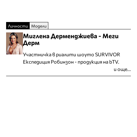
Личности
Модели
Миглена Дерменджиева - Меги
Дерм
Участничка в риалити шоуто SURVIVOR
Експедиция Робинзон - продукция на bTV.
и още...