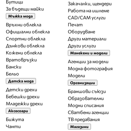
Бутици
Закачалки, щендери
За бъдещи майки
Работа на ишлеме
Мъжка мода
CAD/CAM услуги
Връхни облекла
Печат
Официални облекла
Оборудване
Спортни облекла
Други материали
Дънкови облекла
Други услуги
Кожени облекла
Манекени и модели
Вратовръзки
Агенции за модели
Бански
Модна фотография
Бельо
Модели
Детска мода
Организации
Детски дрехи
Браншови съюзи
Бебешки дрехи
Образователни
Младежки дрехи
Модни списания
Аксесоари
Сватбени агенции
Бижута
ТВ предавания
Чанти
Магазини