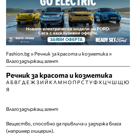
Fashion.bg
»
Речник за красота и козметика »
Влагозадържащ агент
Речник за красота и козметика
А
Б
В
Г
Д
Е
Ж
З
И
Й
К
Л
М
Н
О
П
Р
С
Т
У
Ф
Х
Ц
Ч
Ш
Щ
Ю
Я
Влагозадържащ агент
Вещество, способно да привлича и задържа влага
(например глицерин).