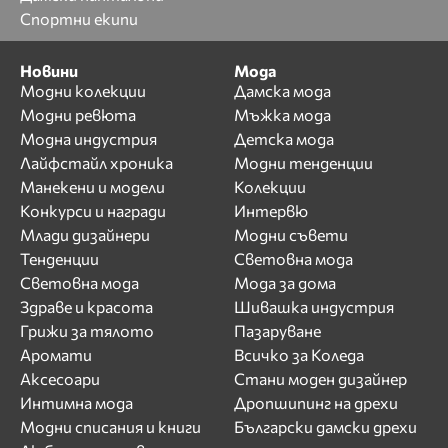
Спортни екипи
Новини
Мода
Модни колекции
Дамска мода
Модни ревюта
Мъжка мода
Модна индустрия
Детска мода
Лайфстайл хроника
Модни тенденции
Манекени и модели
Колекции
Конкурси и награди
Интервю
Млади дизайнери
Модни съвети
Тенденции
Световна мода
Световна мода
Мода за дома
Здраве и красота
Шивашка индустрия
Грижи за тялото
Пазаруване
Аромати
Всичко за Коледа
Аксесоари
Стани моден дизайнер
Интимна мода
Дропшипинг на дрехи
Модни списания и книги
Български дамски дрехи