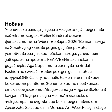
Новини
Ученически раници за деца и младежи - JD представя
най-яките модели
Atelier Banderol облече
финалистите на "Мистър Варна 2026"
Вечната муза
на Холивуд вдъхнови родни дизайнери
Нова
устойчива ера за европейската мода: успешният
завършек на проекта FEA-VEE
Италианската
дизайнерка Ада Сорентино гостува на Bridal
Fashion по случай първия рожден ден на новия
шоурум
ONE Gallery постави важен акцент върху
колекционерството
Жените, които превърнаха
стила в безсмъртие
Академията за мода се включи в
каузата "Подкрепи една мечта"
Български и
чуждестранни художници бяха представени от
Десислава Зафирова на Monaco Art Week
Pelagia Stage