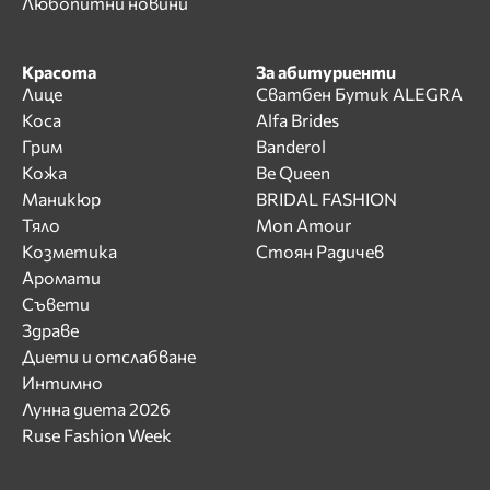
Любопитни новини
Красота
За абитуриенти
Лице
Сватбен Бутик ALEGRA
Коса
Alfa Brides
Грим
Banderol
Кожа
Be Queen
Маникюр
BRIDAL FASHION
Тяло
Mon Amour
Козметика
Стоян Радичев
Аромати
Съвети
Здраве
Диети и отслабване
Интимно
Лунна диета 2026
Ruse Fashion Week