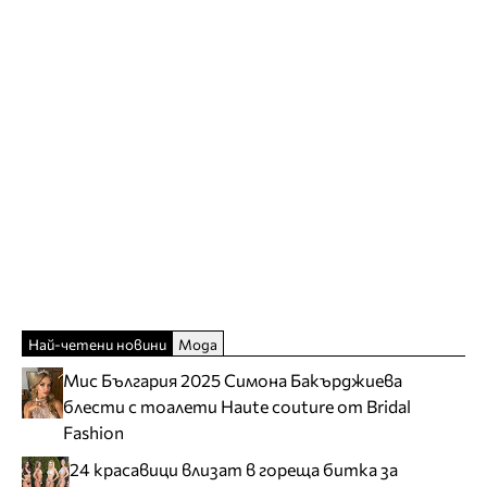
Най-четени новини
Мода
Мис България 2025 Симона Бакърджиева
блести с тоалети Haute couture от Bridal
Fashion
24 красавици влизат в гореща битка за