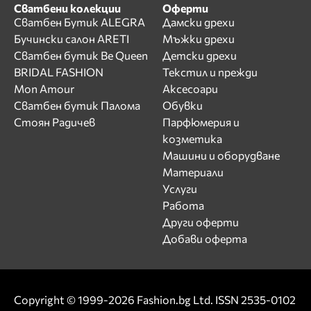
Сватбени колекции
Оферти
Сватбен Бутик ALEGRA
Дамски дрехи
Бучински салон ARETI
Мъжки дрехи
Сватбен бутик Be Queen
Детски дрехи
BRIDAL FASHION
Текстил и прежди
Mon Amour
Аксесоари
Сватбен бутик Палома
Обувки
Стоян Радичев
Парфюмерия и
козметика
Машини и оборудване
Материали
Услуги
Работа
Други оферти
Добави оферта
Copyright © 1999-2026 Fashion.bg Ltd. ISSN 2535-0102