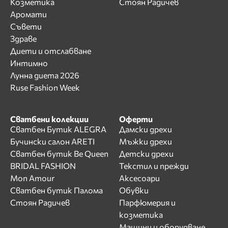
Козметика
Стоян Радичев
Аромати
Съвети
Здраве
Диети и отслабване
Интимно
Лунна диета 2026
Ruse Fashion Week
Сватбени колекции
Оферти
Сватбен Бутик ALEGRA
Дамски дрехи
Бучински салон ARETI
Мъжки дрехи
Сватбен бутик Be Queen
Детски дрехи
BRIDAL FASHION
Текстил и прежди
Mon Amour
Аксесоари
Сватбен бутик Палома
Обувки
Стоян Радичев
Парфюмерия и
козметика
Машини и оборудване