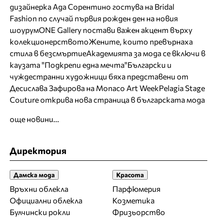
дизайнерка Ада Сорентино гостува на Bridal
Fashion по случай първия рожден ден на новия
шоурум
ONE Gallery постави важен акцент върху
колекционерството
Жените, които превърнаха
стила в безсмъртие
Академията за мода се включи в
каузата "Подкрепи една мечта"
Български и
чуждестранни художници бяха представени от
Десислава Зафирова на Monaco Art Week
Pelagia Stage
Couture открива нова страница в българската мода
още новини...
Директория
Дамска мода
Красота
Връхни облекла
Парфюмерия
Официални облекла
Козметика
Булчински рокли
Фризьорство