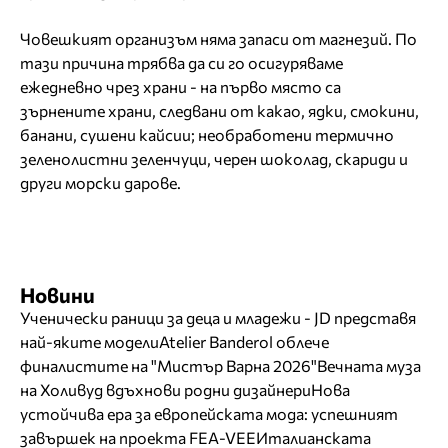
Човешкият организъм няма запаси от магнезий. По
тази причина трябва да си го осигуряваме
ежедневно чрез храни - на първо място са
зърнените храни, следвани от какао, ядки, смокини,
банани, сушени кайсии; необработени термично
зеленолистни зеленчуци, черен шоколад, скариди и
други морски дарове.
Новини
Ученически раници за деца и младежи - JD представя
най-яките модели
Atelier Banderol облече
финалистите на "Мистър Варна 2026"
Вечната муза
на Холивуд вдъхнови родни дизайнери
Нова
устойчива ера за европейската мода: успешният
завършек на проекта FEA-VEE
Италианската