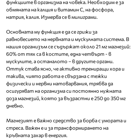
функциите в организма на човека. Необходим е за
обмяната на калция и витамин С, на фосфора,
натрия, калия. Измерва се в милиграми.
Основната му функция е да се грижи за
равновесието на нервната и мускулната система. В
нашия организъм се съдържат около 21 мг магнезий:
60% от тях са в костите, една четвърт - в
мускулите, а останалото – в другите органи.
Оттук става ясно, че активно трениращи хора и
такива, чиято работа е свързана с тежки
физически и нервни натоварвания, трябва да
осигуряват на организма си постоянно нужната
доза магнезий, която за възрастни е 250 до 350 мг
дневно.
Магнезият е важно средство за борба с умората и
стреса. Важен е и за трансформирането на
кръвната захар в енергия.