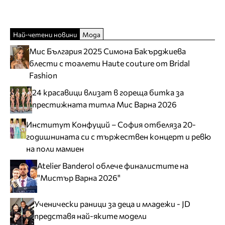
Най-четени новини
Мода
Мис България 2025 Симона Бакърджиева
блести с тоалети Haute couture от Bridal
Fashion
24 красавици влизат в гореща битка за
престижната титла Мис Варна 2026
Институт Конфуций – София отбеляза 20-
годишнината си с тържествен концерт и ревю
на поли мамиен
Atelier Banderol облече финалистите на
"Мистър Варна 2026"
Ученически раници за деца и младежи - JD
представя най-яките модели