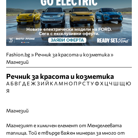
Fashion.bg
»
Речник за красота и козметика »
Магнезий
Речник за красота и козметика
А
Б
В
Г
Д
Е
Ж
З
И
Й
К
Л
М
Н
О
П
Р
С
Т
У
Ф
Х
Ц
Ч
Ш
Щ
Ю
Я
Магнезий
Магнезият е химичен елемент от Менделеевата
таплица. Той е твърде важен минерал за много от