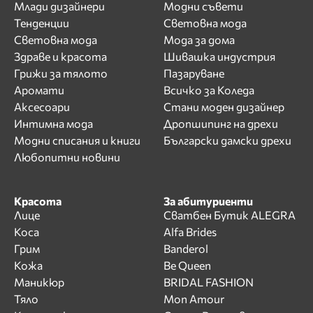
Млади дизайнери
Модни съвети
Тенденции
Световна мода
Световна мода
Мода за дома
Здраве и красота
Шивашка индустрия
Грижи за тялото
Пазаруване
Аромати
Всичко за Коледа
Аксесоари
Стани моден дизайнер
Интимна мода
Дропшипинг на дрехи
Модни списания и книги
Български дамски дрехи
Любопитни новини
Красота
За абитуриенти
Лице
Сватбен Бутик ALEGRA
Коса
Alfa Brides
Грим
Banderol
Кожа
Be Queen
Маникюр
BRIDAL FASHION
Тяло
Mon Amour