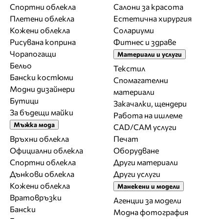
Спортни облекла
Салони за красота
Плетени облекла
Естетична хирургия
Кожени облекла
Солариуми
Рисувана коприна
Фитнес и здраве
Чорапогащи
Материали и услуги
Бельо
Текстил
Бански костюми
Спомагателни
Модни дизайнери
материали
Бутици
Закачалки, щендери
За бъдещи майки
Работа на ишлеме
Мъжка мода
CAD/CAM услуги
Връхни облекла
Печат
Официални облекла
Оборудване
Спортни облекла
Други материали
Дънкови облекла
Други услуги
Кожени облекла
Манекени и модели
Вратовръзки
Агенции за модели
Бански
Модна фотография