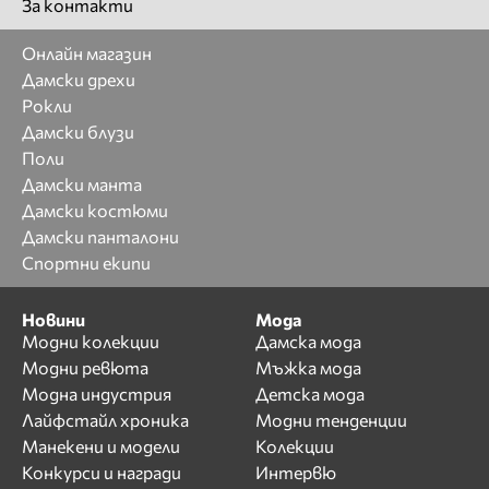
За контакти
Онлайн магазин
Дамски дрехи
Рокли
Дамски блузи
Поли
Дамски манта
Дамски костюми
Дамски панталони
Спортни екипи
Новини
Мода
Модни колекции
Дамска мода
Модни ревюта
Мъжка мода
Модна индустрия
Детска мода
Лайфстайл хроника
Модни тенденции
Манекени и модели
Колекции
Конкурси и награди
Интервю