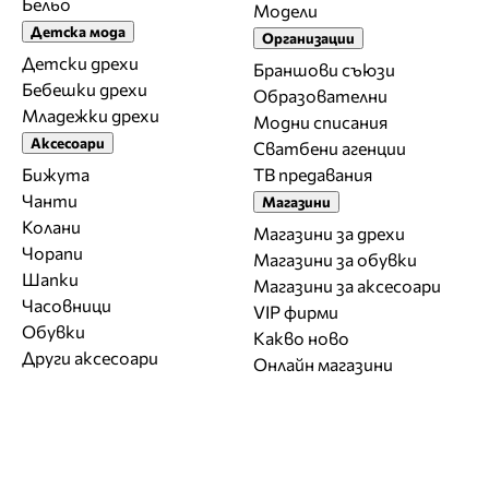
Бельо
Модели
Детска мода
Организации
Детски дрехи
Браншови съюзи
Бебешки дрехи
Образователни
Младежки дрехи
Модни списания
Аксесоари
Сватбени агенции
Бижута
ТВ предавания
Чанти
Магазини
Колани
Магазини за дрехи
Чорапи
Магазини за обувки
Шапки
Магазини за aксесоари
Часовници
VIP фирми
Обувки
Какво ново
Други аксесоари
Онлайн магазини