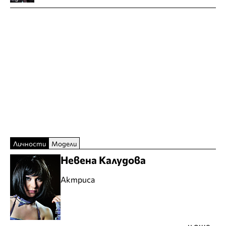
Личности
Модели
Невена Калудова
Актриса
и още...