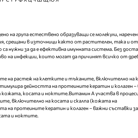
ено на група естествено образуващи се молекули, наречен
ия, срещани в източници както от растителен, така и от
 са нужни за да е ефективна имунната система. Без дос
во на инфекции, които могат да причинят всичко от дре
ите на растеж на клетките и тъканите, включително на 
Стимулира дейността на протеините кератин и колаген –
а кожата, косата и ноктите.Витамин А участва в процес
те, включително на косата и скалпа (кожата на
та на протеините кератин и колаген – важни съставки за
сата и ноктите.