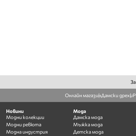
За
Онлайн магазин
Дамски дрехи
Р
Новини
Мода
Модни колекции
Дамска мода
Модни ревюта
Мъжка мода
Модна индустрия
Детска мода