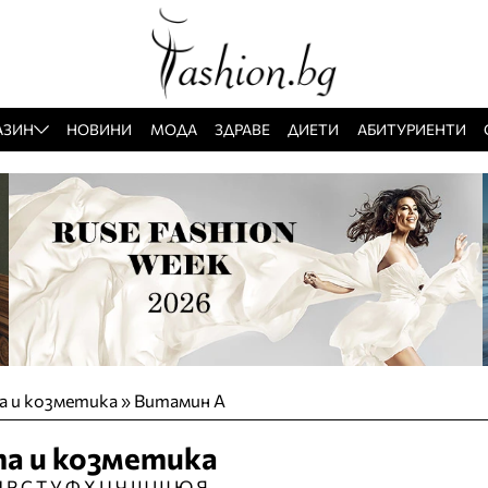
АЗИН
НОВИНИ
МОДА
ЗДРАВЕ
ДИЕТИ
АБИТУРИЕНТИ
а и козметика » Витамин А
та и козметика
П
Р
С
Т
У
Ф
Х
Ц
Ч
Ш
Щ
Ю
Я