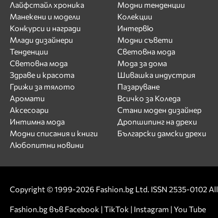
Лайфстайл хроника
Модни тенденции
Манекени и модели
Колекции
Конкурси и награди
Интервю
Млади дизайнери
Модни съвети
Тенденции
Световна мода
Световна мода
Мода за дома
Здраве и красота
Шивашка индустрия
Грижи за тялото
Пазаруване
Аромати
Всичко за Коледа
Аксесоари
Стани моден дизайнер
Интимна мода
Дропшипинг на дрехи
Модни списания и книги
Български дамски дрехи
Любопитни новини
Copyright © 1999-2026 Fashion.bg Ltd. ISSN 2535-0102 All 
Fashion.bg във
Facebook
|
TikTok
|
Instagram
|
You Tube