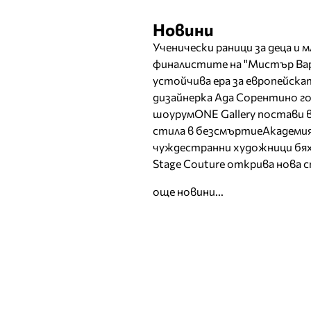
Новини
Ученически раници за деца и 
финалистите на "Мистър Вар
устойчива ера за европейск
дизайнерка Ада Сорентино гос
шоурум
ONE Gallery постави
стила в безсмъртие
Академия
чуждестранни художници бях
Stage Couture открива нова 
още новини...