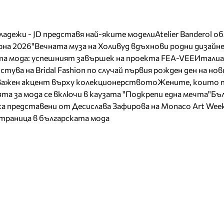
младежи - JD представя най-яките модели
Atelier Banderol о
на 2026"
Вечната муза на Холивуд вдъхнови родни дизайн
ата мода: успешният завършек на проекта FEA-VEE
Италиа
тува на Bridal Fashion по случай първия рожден ден на нов
 важен акцент върху колекционерството
Жените, които 
та за мода се включи в каузата "Подкрепи една мечта"
Бъл
а представени от Десислава Зафирова на Monaco Art Wee
страница в българската мода