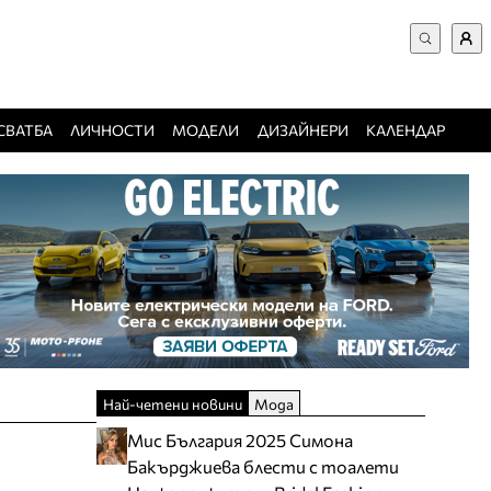
ВХОД за потребители
Търси в сайта
Забравена парола
СВАТБА
ЛИЧНОСТИ
МОДЕЛИ
ДИЗАЙНЕРИ
КАЛЕНДАР
Регистрация
Добавяне на фирма
Защо да се регистрирам
Най-четени новини
Мода
Мис България 2025 Симона
Бакърджиева блести с тоалети