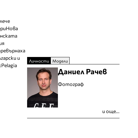
блече
ери
Нова
нската
ия
превърнаха
гарски и
Личности
Модели
k
Pelagia
Даниел Рачев
Фотограф
и още...