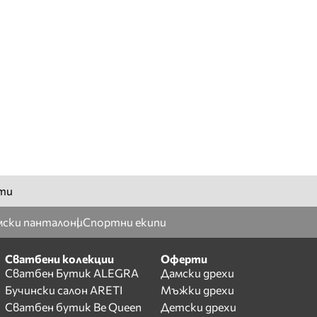
ти
ски панталони
Спортни екипи
Сватбени колекции
Оферти
Сватбен Бутик ALEGRA
Дамски дрехи
Бучински салон ARETI
Мъжки дрехи
Сватбен бутик Be Queen
Детски дрехи