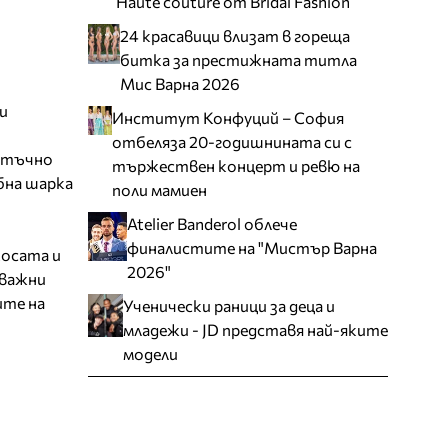
Haute couture от Bridal Fashion
24 красавици влизат в гореща
битка за престижната титла
Мис Варна 2026
и
Институт Конфуций – София
отбеляза 20-годишнината си с
татъчно
тържествен концерт и ревю на
бна шарка
поли мамиен
Atelier Banderol облече
финалистите на "Мистър Варна
косата и
2026"
 важни
ите на
Ученически раници за деца и
младежи - JD представя най-яките
модели