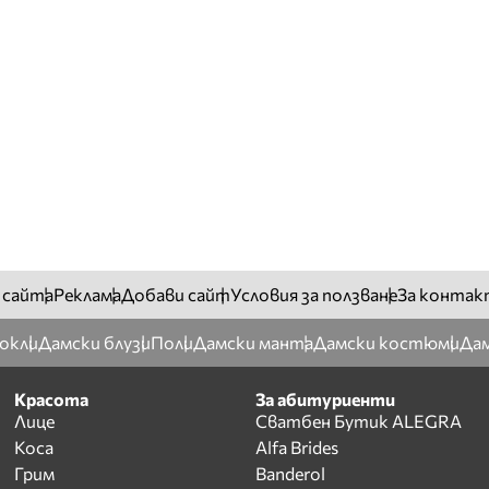
 сайта
Реклама
Добави сайт
Условия за ползване
За контак
окли
Дамски блузи
Поли
Дамски манта
Дамски костюми
Дам
Красота
За абитуриенти
Лице
Сватбен Бутик ALEGRA
Коса
Alfa Brides
Грим
Banderol