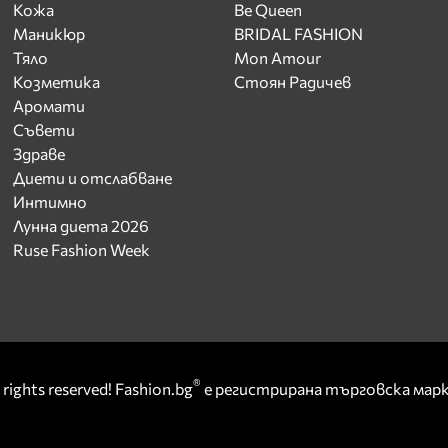
Кожа
Be Queen
Маникюр
BRIDAL FASHION
Тяло
Mon Amour
Козметика
Стоян Радичев
Аромати
Съвети
Здраве
Диети и отслабване
Интимно
Лунна диета 2026
Ruse Fashion Week
®
rights reserved! Fashion.bg
е регистрирана търговска ма