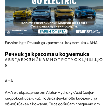
Fashion.bg
»
Речник за красота и козметика » АНА
Речник за красота и козметика
А
Б
В
Г
Д
Е
Ж
З
И
Й
К
Л
М
Н
О
П
Р
С
Т
У
Ф
Х
Ц
Ч
Ш
Щ
Ю
Я
АНА
АНА е съкращение от Alpha-Hydroxy-Acid (алфа-
хидроксикиселини). Това са фруктови киселини за
обновяване на кожата. Те се добиват предимно от