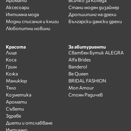
Аромати
Всичко за Коледа
Аксесоари
Стани моден дизайнер
Интимна мода
Дропшипинг на дрехи
Модни списания и книги
Български дамски дрехи
Любопитни новини
Красота
За абитуриенти
Лице
Сватбен Бутик ALEGRA
Коса
Alfa Brides
Грим
Banderol
Кожа
Be Queen
Маникюр
BRIDAL FASHION
Тяло
Mon Amour
Козметика
Стоян Радичев
Аромати
Съвети
Здраве
Диети и отслабване
Интимно