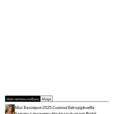
Най-четени новини
Мода
Мис България 2025 Симона Бакърджиева
блести с тоалети Haute couture от Bridal