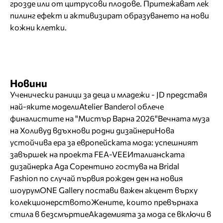
грозде или от цитрусови плодове. Притежават лек
пилинг ефект и активизират образуването на нови
кожни клетки.
Новини
Ученически раници за деца и младежи - JD представя
най-яките модели
Atelier Banderol облече
финалистите на "Мистър Варна 2026"
Вечната муза
на Холивуд вдъхнови родни дизайнери
Нова
устойчива ера за европейската мода: успешният
завършек на проекта FEA-VEE
Италианската
дизайнерка Ада Сорентино гостува на Bridal
Fashion по случай първия рожден ден на новия
шоурум
ONE Gallery постави важен акцент върху
колекционерството
Жените, които превърнаха
стила в безсмъртие
Академията за мода се включи в