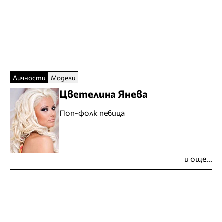
Личности
Модели
Цветелина Янева
Поп-фолк певица
и още...