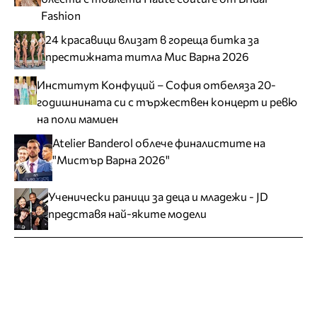
Fashion
24 красавици влизат в гореща битка за
престижната титла Мис Варна 2026
Институт Конфуций – София отбеляза 20-
годишнината си с тържествен концерт и ревю
на поли мамиен
Atelier Banderol облече финалистите на
"Мистър Варна 2026"
Ученически раници за деца и младежи - JD
представя най-яките модели