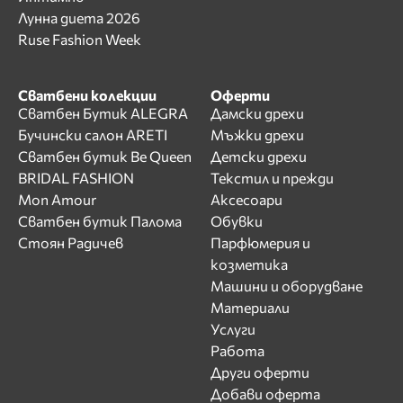
Лунна диета 2026
Ruse Fashion Week
Сватбени колекции
Оферти
Сватбен Бутик ALEGRA
Дамски дрехи
Бучински салон ARETI
Мъжки дрехи
Сватбен бутик Be Queen
Детски дрехи
BRIDAL FASHION
Текстил и прежди
Mon Amour
Аксесоари
Сватбен бутик Палома
Обувки
Стоян Радичев
Парфюмерия и
козметика
Машини и оборудване
Материали
Услуги
Работа
Други оферти
Добави оферта