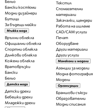
Бельо
Текстил
Бански костюми
Спомагателни
Модни дизайнери
материали
Бутици
Закачалки, щендери
За бъдещи майки
Работа на ишлеме
Мъжка мода
CAD/CAM услуги
Връхни облекла
Печат
Официални облекла
Оборудване
Спортни облекла
Други материали
Дънкови облекла
Други услуги
Кожени облекла
Манекени и модели
Вратовръзки
Агенции за модели
Бански
Модна фотография
Бельо
Модели
Детска мода
Организации
Детски дрехи
Браншови съюзи
Бебешки дрехи
Образователни
Младежки дрехи
Модни списания