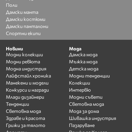
Поли
Дамски манта
Дамски костюми
Дамски панталони
Спортни екипи
Новини
Мода
Модни колекции
Дамска мода
Модни ревюта
Мъжка мода
Модна индустрия
Детска мода
Лайфстайл хроника
Модни тенденции
Манекени и модели
Колекции
Конкурси и награди
Интервю
Млади дизайнери
Модни съвети
Тенденции
Световна мода
Световна мода
Мода за дома
Здраве и красота
Шивашка индустрия
Грижи за тялото
Пазаруване