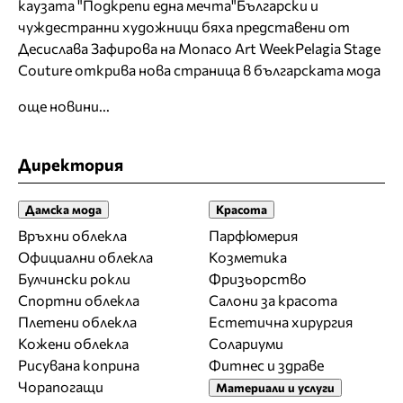
каузата "Подкрепи една мечта"
Български и
чуждестранни художници бяха представени от
Десислава Зафирова на Monaco Art Week
Pelagia Stage
Couture открива нова страница в българската мода
още новини...
Директория
Дамска мода
Красота
Връхни облекла
Парфюмерия
Официални облекла
Козметика
Булчински рокли
Фризьорство
Спортни облекла
Салони за красота
Плетени облекла
Естетична хирургия
Кожени облекла
Солариуми
Рисувана коприна
Фитнес и здраве
Чорапогащи
Материали и услуги