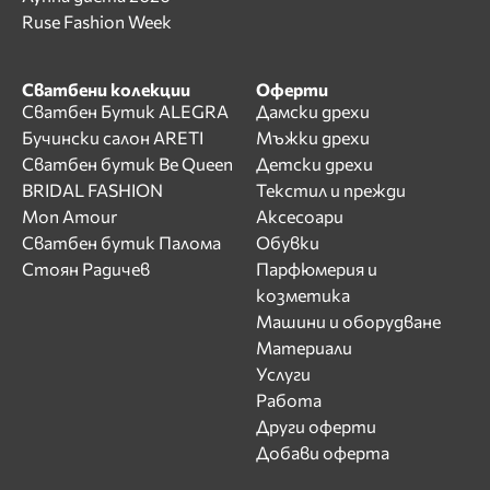
Ruse Fashion Week
Сватбени колекции
Оферти
Сватбен Бутик ALEGRA
Дамски дрехи
Бучински салон ARETI
Мъжки дрехи
Сватбен бутик Be Queen
Детски дрехи
BRIDAL FASHION
Текстил и прежди
Mon Amour
Аксесоари
Сватбен бутик Палома
Обувки
Стоян Радичев
Парфюмерия и
козметика
Машини и оборудване
Материали
Услуги
Работа
Други оферти
Добави оферта