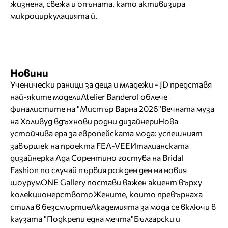
жизнена, свежа и опъната, като активизира
микроциркулацията й.
Новини
Ученически раници за деца и младежи - JD представя
най-яките модели
Atelier Banderol облече
финалистите на "Мистър Варна 2026"
Вечната муза
на Холивуд вдъхнови родни дизайнери
Нова
устойчива ера за европейската мода: успешният
завършек на проекта FEA-VEE
Италианската
дизайнерка Ада Сорентино гостува на Bridal
Fashion по случай първия рожден ден на новия
шоурум
ONE Gallery постави важен акцент върху
колекционерството
Жените, които превърнаха
стила в безсмъртие
Академията за мода се включи в
каузата "Подкрепи една мечта"
Български и