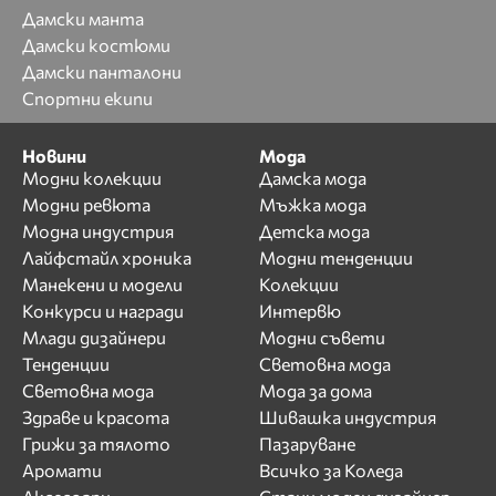
Дамски манта
Дамски костюми
Дамски панталони
Спортни екипи
Новини
Мода
Модни колекции
Дамска мода
Модни ревюта
Мъжка мода
Модна индустрия
Детска мода
Лайфстайл хроника
Модни тенденции
Манекени и модели
Колекции
Конкурси и награди
Интервю
Млади дизайнери
Модни съвети
Тенденции
Световна мода
Световна мода
Мода за дома
Здраве и красота
Шивашка индустрия
Грижи за тялото
Пазаруване
Аромати
Всичко за Коледа