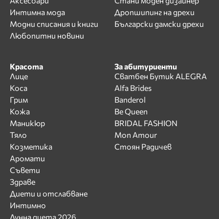
Аксесоари
Стани моден дизайнер
Интимна мода
Дропшипинг на дрехи
Модни списания и книги
Български дамски дрехи
Любопитни новини
Красота
За абитуриенти
Лице
Сватбен Бутик ALEGRA
Коса
Alfa Brides
Грим
Banderol
Кожа
Be Queen
Маникюр
BRIDAL FASHION
Тяло
Mon Amour
Козметика
Стоян Радичев
Аромати
Съвети
Здраве
Диети и отслабване
Интимно
Лунна диета 2026