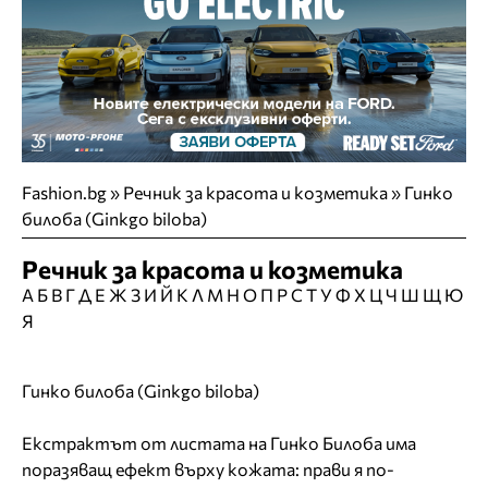
Fashion.bg
»
Речник за красота и козметика » Гинко
билоба (Ginkgo biloba)
Речник за красота и козметика
А
Б
В
Г
Д
Е
Ж
З
И
Й
К
Л
М
Н
О
П
Р
С
Т
У
Ф
Х
Ц
Ч
Ш
Щ
Ю
Я
Гинко билоба (Ginkgo biloba)
Екстрактът от листата на Гинко Билоба има
поразяващ ефект върху кожата: прави я по-