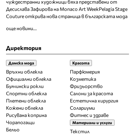
чуждестранни художници бяха представени от
Десислава Зафирова на Monaco Art Week
Pelagia Stage
Couture открива нова страница в българската мода
още новини...
Директория
Дамска мода
Красота
Връхни облекла
Парфюмерия
Официални облекла
Козметика
Булчински рокли
Фризьорство
Спортни облекла
Салони за красота
Плетени облекла
Естетична хирургия
Кожени облекла
Солариуми
Рисувана коприна
Фитнес и здраве
Чорапогащи
Материали и услуги
Бельо
Текстил