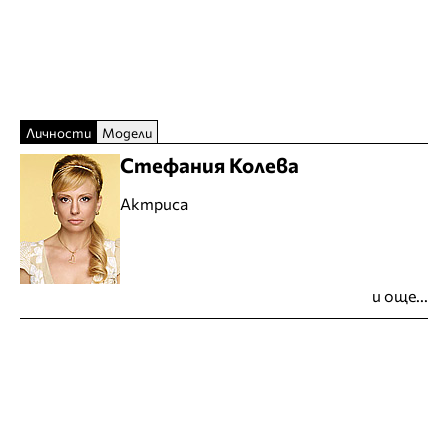
Личности
Модели
Стефания Колева
Актриса
и още...