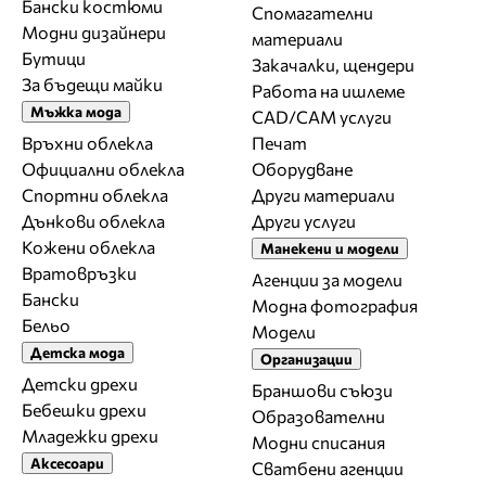
Бански костюми
Спомагателни
Модни дизайнери
материали
Бутици
Закачалки, щендери
За бъдещи майки
Работа на ишлеме
Мъжка мода
CAD/CAM услуги
Връхни облекла
Печат
Официални облекла
Оборудване
Спортни облекла
Други материали
Дънкови облекла
Други услуги
Кожени облекла
Манекени и модели
Вратовръзки
Агенции за модели
Бански
Модна фотография
Бельо
Модели
Детска мода
Организации
Детски дрехи
Браншови съюзи
Бебешки дрехи
Образователни
Младежки дрехи
Модни списания
Аксесоари
Сватбени агенции