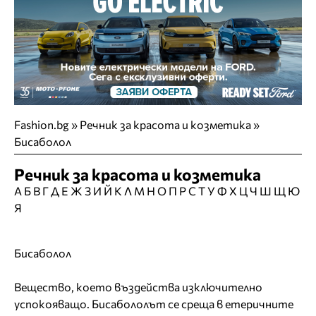
Fashion.bg
»
Речник за красота и козметика »
Бисаболол
Речник за красота и козметика
А
Б
В
Г
Д
Е
Ж
З
И
Й
К
Л
М
Н
О
П
Р
С
Т
У
Ф
Х
Ц
Ч
Ш
Щ
Ю
Я
Бисаболол
Вещество, което въздейства изключително
успокояващо. Бисабололът се среща в етеричните