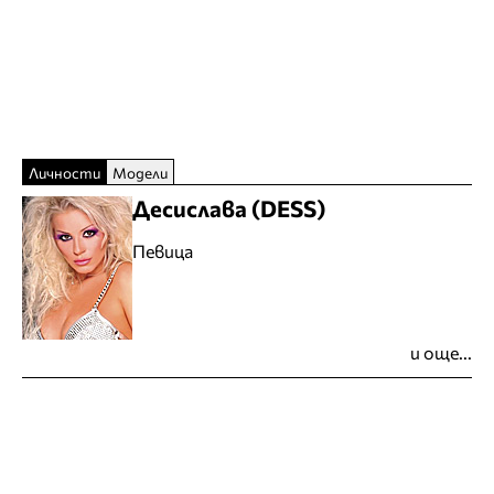
Личности
Модели
Десислава (DESS)
Певица
и още...