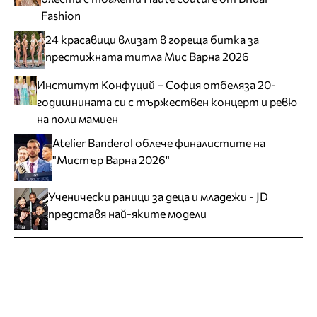
Fashion
24 красавици влизат в гореща битка за
престижната титла Мис Варна 2026
Институт Конфуций – София отбеляза 20-
годишнината си с тържествен концерт и ревю
на поли мамиен
Atelier Banderol облече финалистите на
"Мистър Варна 2026"
Ученически раници за деца и младежи - JD
представя най-яките модели