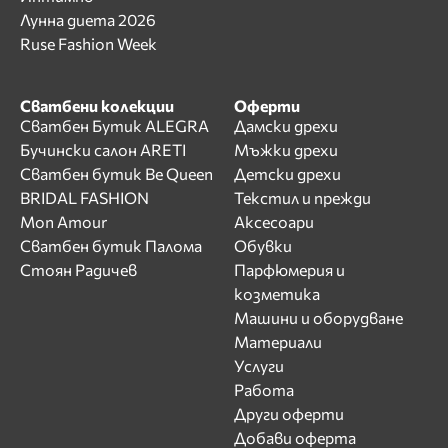
Лунна диета 2026
Ruse Fashion Week
Сватбени колекции
Оферти
Сватбен Бутик ALEGRA
Дамски дрехи
Бучински салон ARETI
Мъжки дрехи
Сватбен бутик Be Queen
Детски дрехи
BRIDAL FASHION
Текстил и прежди
Mon Amour
Аксесоари
Сватбен бутик Палома
Обувки
Стоян Радичев
Парфюмерия и
козметика
Машини и оборудване
Материали
Услуги
Работа
Други оферти
Добави оферта