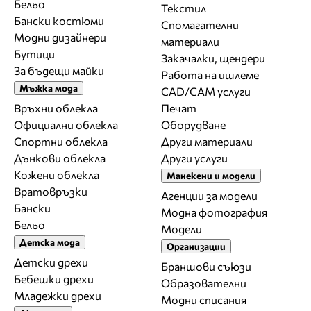
Бельо
Текстил
Бански костюми
Спомагателни
Модни дизайнери
материали
Бутици
Закачалки, щендери
За бъдещи майки
Работа на ишлеме
Мъжка мода
CAD/CAM услуги
Връхни облекла
Печат
Официални облекла
Оборудване
Спортни облекла
Други материали
Дънкови облекла
Други услуги
Кожени облекла
Манекени и модели
Вратовръзки
Агенции за модели
Бански
Модна фотография
Бельо
Модели
Детска мода
Организации
Детски дрехи
Браншови съюзи
Бебешки дрехи
Образователни
Младежки дрехи
Модни списания