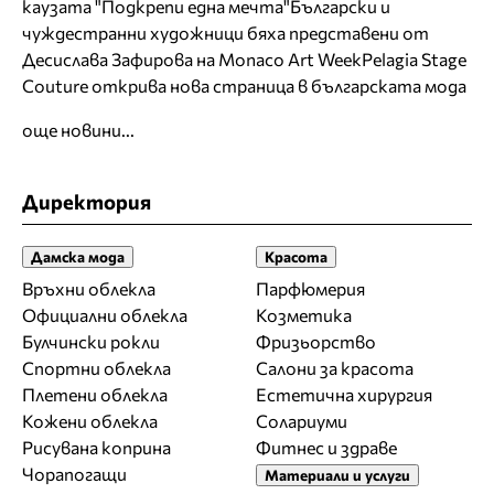
каузата "Подкрепи една мечта"
Български и
чуждестранни художници бяха представени от
Десислава Зафирова на Monaco Art Week
Pelagia Stage
Couture открива нова страница в българската мода
още новини...
Директория
Дамска мода
Красота
Връхни облекла
Парфюмерия
Официални облекла
Козметика
Булчински рокли
Фризьорство
Спортни облекла
Салони за красота
Плетени облекла
Естетична хирургия
Кожени облекла
Солариуми
Рисувана коприна
Фитнес и здраве
Чорапогащи
Материали и услуги