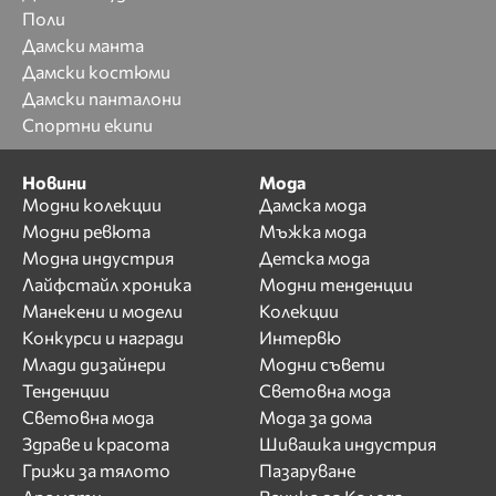
Поли
Дамски манта
Дамски костюми
Дамски панталони
Спортни екипи
Новини
Мода
Модни колекции
Дамска мода
Модни ревюта
Мъжка мода
Модна индустрия
Детска мода
Лайфстайл хроника
Модни тенденции
Манекени и модели
Колекции
Конкурси и награди
Интервю
Млади дизайнери
Модни съвети
Тенденции
Световна мода
Световна мода
Мода за дома
Здраве и красота
Шивашка индустрия
Грижи за тялото
Пазаруване