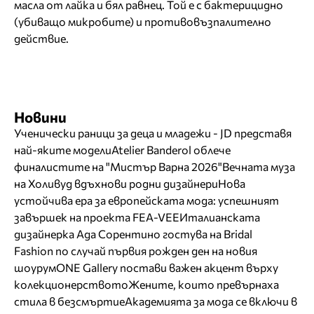
масла от лайка и бял равнец. Той е с бактерицидно
(убиващо микробите) и противовъзпалително
действие.
Новини
Ученически раници за деца и младежи - JD представя
най-яките модели
Atelier Banderol облече
финалистите на "Мистър Варна 2026"
Вечната муза
на Холивуд вдъхнови родни дизайнери
Нова
устойчива ера за европейската мода: успешният
завършек на проекта FEA-VEE
Италианската
дизайнерка Ада Сорентино гостува на Bridal
Fashion по случай първия рожден ден на новия
шоурум
ONE Gallery постави важен акцент върху
колекционерството
Жените, които превърнаха
стила в безсмъртие
Академията за мода се включи в