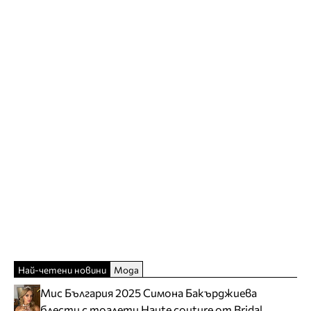
Най-четени новини
Мода
Мис България 2025 Симона Бакърджиева
блести с тоалети Haute couture от Bridal