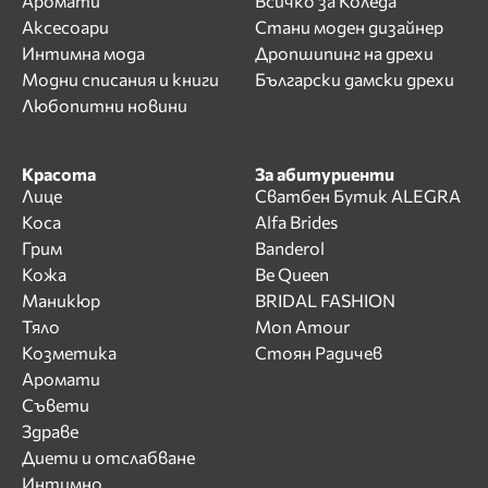
Аромати
Всичко за Коледа
Аксесоари
Стани моден дизайнер
Интимна мода
Дропшипинг на дрехи
Модни списания и книги
Български дамски дрехи
Любопитни новини
Красота
За абитуриенти
Лице
Сватбен Бутик ALEGRA
Коса
Alfa Brides
Грим
Banderol
Кожа
Be Queen
Маникюр
BRIDAL FASHION
Тяло
Mon Amour
Козметика
Стоян Радичев
Аромати
Съвети
Здраве
Диети и отслабване
Интимно